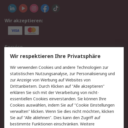
Wir akzeptieren:
Service
Wir respektieren Ihre Privatsphäre
Value Added Services
Lieferlösungen
Rücksendungen
Kontakt
Wir verwenden Cookies und andere Technologien zur
Hilfe
statistischen Nutzungsanalyse, zur Personalisierung und
zur Anzeige von Werbung auf Websites von
Drittanbietern. Durch Klicken auf "Alle akzeptieren"
Rechtliches
erklären Sie sich mit der Verarbeitung von nicht-
AGB
Datenschutz
essentiellen Cookies einverstanden. Sie können Ihre
Cookies auswählen, indem Sie auf "Cookie Einstellungen
Cookie-Richtlinie
Zahlungsbedingungen
verwalten" klicken. Wenn Sie dies nicht möchten, klicken
Copyright/Impressum
Sie auf "Alle ablehnen". Dies kann den Zugriff auf
bestimmte Funktionen einschränken. Weitere