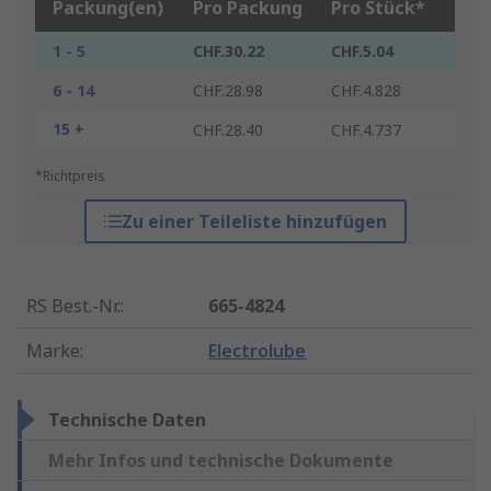
Packung(en)
Pro Packung
Pro Stück*
1 - 5
CHF.30.22
CHF.5.04
6 - 14
CHF.28.98
CHF.4.828
15 +
CHF.28.40
CHF.4.737
*Richtpreis
Zu einer Teileliste hinzufügen
RS Best.-Nr.
:
665-4824
Marke
:
Electrolube
Technische Daten
Mehr Infos und technische Dokumente