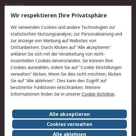
Service
Wir respektieren Ihre Privatsphäre
Value Added Services
Lieferlösungen
Rücksendungen
Kontakt
Wir verwenden Cookies und andere Technologien zur
Hilfe
statistischen Nutzungsanalyse, zur Personalisierung und
zur Anzeige von Werbung auf Websites von
Drittanbietern. Durch Klicken auf "Alle akzeptieren"
Rechtliches
erklären Sie sich mit der Verarbeitung von nicht-
AGB
Datenschutz
essentiellen Cookies einverstanden. Sie können Ihre
Cookies auswählen, indem Sie auf "Cookie Einstellungen
Cookie-Richtlinie
Zahlungsbedingungen
verwalten" klicken. Wenn Sie dies nicht möchten, klicken
Copyright/Impressum
Sie auf "Alle ablehnen". Dies kann den Zugriff auf
bestimmte Funktionen einschränken. Weitere
Über RS
Informationen finden Sie in unserer
Cookie-Richtlinie
.
Unternehmen
RS weltweit
Karriere bei RS
Nachhaltigkeit
Alle akzeptieren
Qualität/Umwelt/Zertifikate
Presse-Center
Cookies verwalten
Event-Center
Alle ablehnen