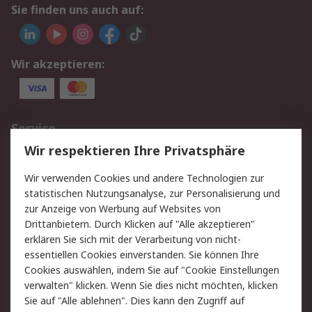
Sie finden uns auch auf:
Wir akzeptieren:
Service
Wir respektieren Ihre Privatsphäre
Value Added Services
Lieferlösungen
Rücksendungen
Kontakt
Wir verwenden Cookies und andere Technologien zur
Hilfe
statistischen Nutzungsanalyse, zur Personalisierung und
zur Anzeige von Werbung auf Websites von
Drittanbietern. Durch Klicken auf "Alle akzeptieren"
Rechtliches
erklären Sie sich mit der Verarbeitung von nicht-
AGB
Datenschutz
essentiellen Cookies einverstanden. Sie können Ihre
Cookies auswählen, indem Sie auf "Cookie Einstellungen
Cookie-Richtlinie
Zahlungsbedingungen
verwalten" klicken. Wenn Sie dies nicht möchten, klicken
Copyright/Impressum
Sie auf "Alle ablehnen". Dies kann den Zugriff auf