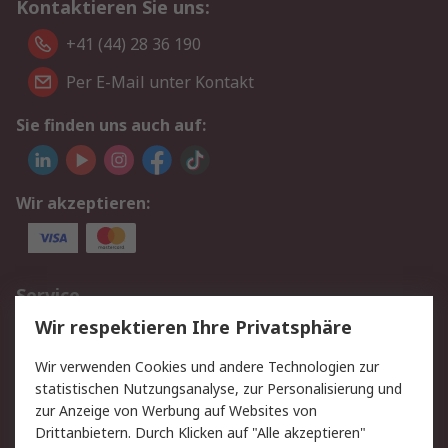
Kontaktieren Sie uns:
+41 (44) 28 36 190
Per E-Mail unter Kontakt
Sie finden uns auch auf:
Wir akzeptieren:
Service
Wir respektieren Ihre Privatsphäre
Value Added Services
Lieferlösungen
Rücksendungen
Kontakt
Wir verwenden Cookies und andere Technologien zur
Hilfe
statistischen Nutzungsanalyse, zur Personalisierung und
zur Anzeige von Werbung auf Websites von
Drittanbietern. Durch Klicken auf "Alle akzeptieren"
Rechtliches