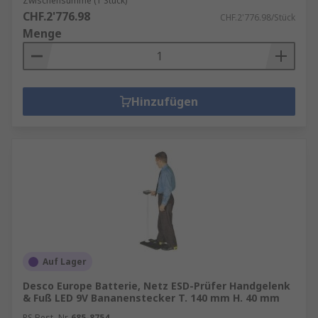
Zwischensumme (1 Stück)
CHF.2'776.98
CHF.2'776.98/Stück
Menge
Hinzufügen
Auf Lager
Desco Europe Batterie, Netz ESD-Prüfer Handgelenk
& Fuß LED 9V Bananenstecker T. 140 mm H. 40 mm
RS Best.-Nr.
685-8754