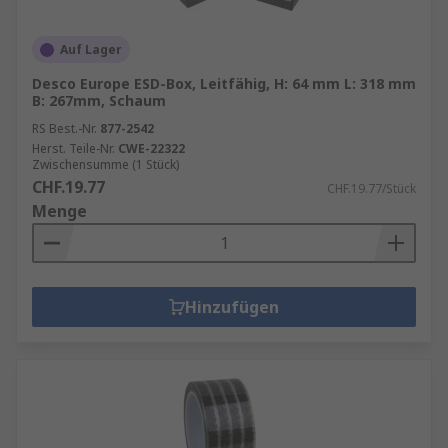
Auf Lager
Desco Europe ESD-Box, Leitfähig, H: 64 mm L: 318 mm
B: 267mm, Schaum
RS Best.-Nr.
877-2542
Herst. Teile-Nr.
CWE-22322
Zwischensumme (1 Stück)
CHF.19.77
CHF.19.77/Stück
Menge
Hinzufügen