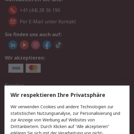
+41 (44) 28 36 190
Per E-Mail unter Kontakt
Sie finden uns auch auf:
Wir akzeptieren:
Service
Wir respektieren Ihre Privatsphäre
Value Added Services
Lieferlösungen
Rücksendungen
Kontakt
Wir verwenden Cookies und andere Technologien zur
Hilfe
statistischen Nutzungsanalyse, zur Personalisierung und
zur Anzeige von Werbung auf Websites von
Drittanbietern. Durch Klicken auf "Alle akzeptieren"
Rechtliches
erklären Sie sich mit der Verarbeitung von nicht-