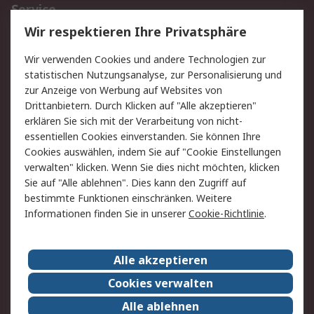
Service
Wir respektieren Ihre Privatsphäre
Value Added Services
Lieferlösungen
Rücksendungen
Kontakt
Wir verwenden Cookies und andere Technologien zur
Hilfe
statistischen Nutzungsanalyse, zur Personalisierung und
zur Anzeige von Werbung auf Websites von
Drittanbietern. Durch Klicken auf "Alle akzeptieren"
Rechtliches
erklären Sie sich mit der Verarbeitung von nicht-
AGB
Datenschutz
essentiellen Cookies einverstanden. Sie können Ihre
Cookies auswählen, indem Sie auf "Cookie Einstellungen
Cookie-Richtlinie
Zahlungsbedingungen
verwalten" klicken. Wenn Sie dies nicht möchten, klicken
Copyright/Impressum
Sie auf "Alle ablehnen". Dies kann den Zugriff auf
bestimmte Funktionen einschränken. Weitere
Über RS
Informationen finden Sie in unserer
Cookie-Richtlinie
.
Unternehmen
RS weltweit
Karriere bei RS
Nachhaltigkeit
Alle akzeptieren
Qualität/Umwelt/Zertifikate
Presse-Center
Cookies verwalten
Event-Center
Alle ablehnen