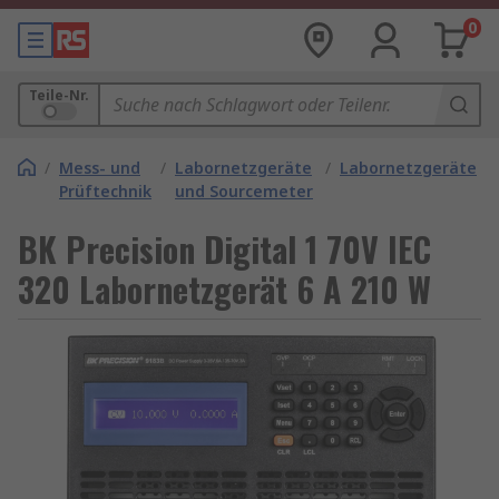
0
Teile-Nr.
/
Mess- und
/
Labornetzgeräte
/
Labornetzgeräte
Prüftechnik
und Sourcemeter
BK Precision Digital 1 70V IEC
320 Labornetzgerät 6 A 210 W