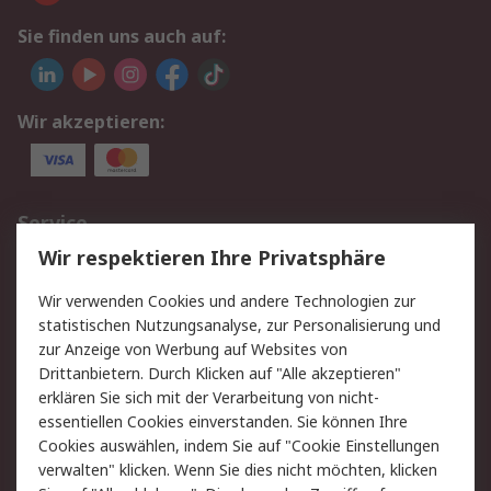
Sie finden uns auch auf:
Wir akzeptieren:
Service
Wir respektieren Ihre Privatsphäre
Value Added Services
Lieferlösungen
Rücksendungen
Kontakt
Wir verwenden Cookies und andere Technologien zur
Hilfe
statistischen Nutzungsanalyse, zur Personalisierung und
zur Anzeige von Werbung auf Websites von
Drittanbietern. Durch Klicken auf "Alle akzeptieren"
Rechtliches
erklären Sie sich mit der Verarbeitung von nicht-
AGB
Datenschutz
essentiellen Cookies einverstanden. Sie können Ihre
Cookies auswählen, indem Sie auf "Cookie Einstellungen
Cookie-Richtlinie
Zahlungsbedingungen
verwalten" klicken. Wenn Sie dies nicht möchten, klicken
Copyright/Impressum