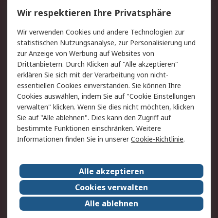
Wir respektieren Ihre Privatsphäre
Value Added Services
Lieferlösungen
Rücksendungen
Kontakt
Wir verwenden Cookies und andere Technologien zur
Hilfe
statistischen Nutzungsanalyse, zur Personalisierung und
zur Anzeige von Werbung auf Websites von
Drittanbietern. Durch Klicken auf "Alle akzeptieren"
Rechtliches
erklären Sie sich mit der Verarbeitung von nicht-
AGB
Datenschutz
essentiellen Cookies einverstanden. Sie können Ihre
Cookies auswählen, indem Sie auf "Cookie Einstellungen
Cookie-Richtlinie
Zahlungsbedingungen
verwalten" klicken. Wenn Sie dies nicht möchten, klicken
Copyright/Impressum
Sie auf "Alle ablehnen". Dies kann den Zugriff auf
bestimmte Funktionen einschränken. Weitere
Über RS
Informationen finden Sie in unserer
Cookie-Richtlinie
.
Unternehmen
RS weltweit
Karriere bei RS
Nachhaltigkeit
Alle akzeptieren
Qualität/Umwelt/Zertifikate
Presse-Center
Cookies verwalten
Event-Center
Alle ablehnen