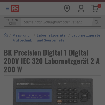
0
Teile-Nr.
/
Mess- und
/
Labornetzgeräte
/
Labornetzgeräte
Prüftechnik
und Sourcemeter
BK Precision Digital 1 Digital
200V IEC 320 Labornetzgerät 2 A
200 W