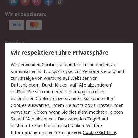
Wir akzeptieren:
Service
Wir respektieren Ihre Privatsphäre
Value Added Services
Lieferlösungen
Rücksendungen
Kontakt
Wir verwenden Cookies und andere Technologien zur
Hilfe
statistischen Nutzungsanalyse, zur Personalisierung und
zur Anzeige von Werbung auf Websites von
Drittanbietern. Durch Klicken auf "Alle akzeptieren"
Rechtliches
erklären Sie sich mit der Verarbeitung von nicht-
AGB
Datenschutz
essentiellen Cookies einverstanden. Sie können Ihre
Cookies auswählen, indem Sie auf "Cookie Einstellungen
Cookie-Richtlinie
Zahlungsbedingungen
verwalten" klicken. Wenn Sie dies nicht möchten, klicken
Copyright/Impressum
Sie auf "Alle ablehnen". Dies kann den Zugriff auf
bestimmte Funktionen einschränken. Weitere
Über RS
Informationen finden Sie in unserer
Cookie-Richtlinie
.