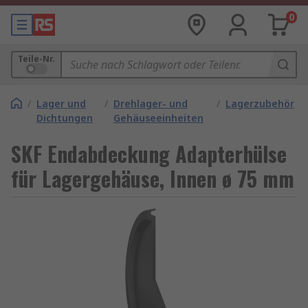
0
Teile-Nr.
/
Lager und
/
Drehlager- und
/
Lagerzubehör
Dichtungen
Gehäuseeinheiten
SKF Endabdeckung Adapterhülse
für Lagergehäuse, Innen ø 75 mm