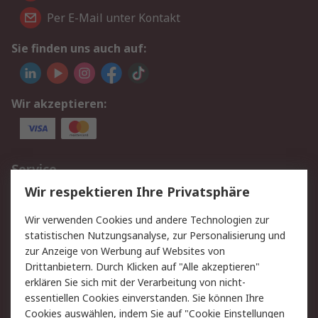
Per E-Mail unter Kontakt
Sie finden uns auch auf:
Wir akzeptieren:
Service
Wir respektieren Ihre Privatsphäre
Value Added Services
Lieferlösungen
Rücksendungen
Kontakt
Wir verwenden Cookies und andere Technologien zur
Hilfe
statistischen Nutzungsanalyse, zur Personalisierung und
zur Anzeige von Werbung auf Websites von
Drittanbietern. Durch Klicken auf "Alle akzeptieren"
Rechtliches
erklären Sie sich mit der Verarbeitung von nicht-
AGB
Datenschutz
essentiellen Cookies einverstanden. Sie können Ihre
Cookies auswählen, indem Sie auf "Cookie Einstellungen