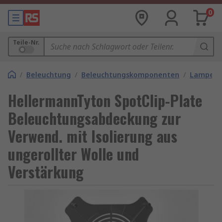
0
Teile-Nr.
/
Beleuchtung
/
Beleuchtungskomponenten
/
Lampena
HellermannTyton SpotClip-Plate
Beleuchtungsabdeckung zur
Verwend. mit Isolierung aus
ungerollter Wolle und
Verstärkung