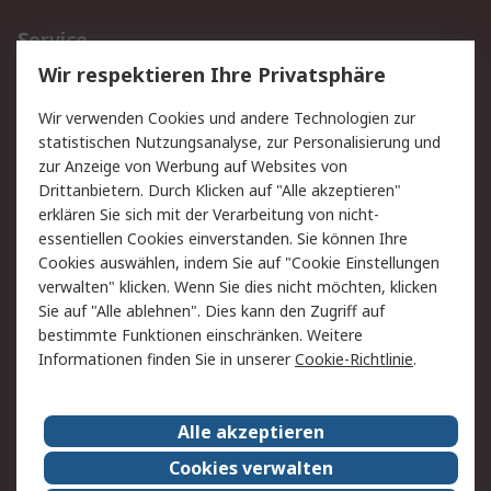
Service
Wir respektieren Ihre Privatsphäre
Value Added Services
Lieferlösungen
Rücksendungen
Kontakt
Wir verwenden Cookies und andere Technologien zur
Hilfe
statistischen Nutzungsanalyse, zur Personalisierung und
zur Anzeige von Werbung auf Websites von
Drittanbietern. Durch Klicken auf "Alle akzeptieren"
Rechtliches
erklären Sie sich mit der Verarbeitung von nicht-
AGB
Datenschutz
essentiellen Cookies einverstanden. Sie können Ihre
Cookies auswählen, indem Sie auf "Cookie Einstellungen
Cookie-Richtlinie
Zahlungsbedingungen
verwalten" klicken. Wenn Sie dies nicht möchten, klicken
Copyright/Impressum
Sie auf "Alle ablehnen". Dies kann den Zugriff auf
bestimmte Funktionen einschränken. Weitere
Über RS
Informationen finden Sie in unserer
Cookie-Richtlinie
.
Unternehmen
RS weltweit
Karriere bei RS
Nachhaltigkeit
Alle akzeptieren
Qualität/Umwelt/Zertifikate
Presse-Center
Cookies verwalten
Event-Center