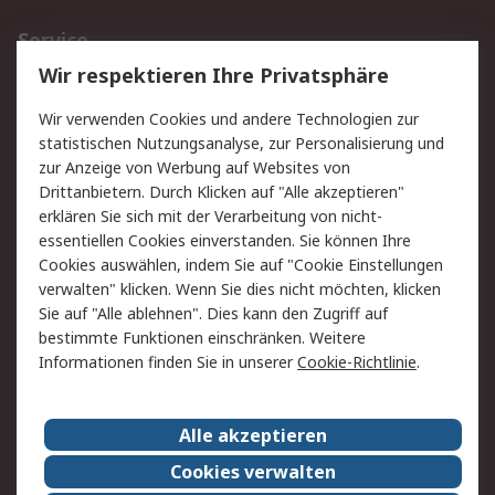
Service
Wir respektieren Ihre Privatsphäre
Value Added Services
Lieferlösungen
Rücksendungen
Kontakt
Wir verwenden Cookies und andere Technologien zur
Hilfe
statistischen Nutzungsanalyse, zur Personalisierung und
zur Anzeige von Werbung auf Websites von
Drittanbietern. Durch Klicken auf "Alle akzeptieren"
Rechtliches
erklären Sie sich mit der Verarbeitung von nicht-
AGB
Datenschutz
essentiellen Cookies einverstanden. Sie können Ihre
Cookies auswählen, indem Sie auf "Cookie Einstellungen
Cookie-Richtlinie
Zahlungsbedingungen
verwalten" klicken. Wenn Sie dies nicht möchten, klicken
Copyright/Impressum
Sie auf "Alle ablehnen". Dies kann den Zugriff auf
bestimmte Funktionen einschränken. Weitere
Über RS
Informationen finden Sie in unserer
Cookie-Richtlinie
.
Unternehmen
RS weltweit
Karriere bei RS
Nachhaltigkeit
Alle akzeptieren
Qualität/Umwelt/Zertifikate
Presse-Center
Cookies verwalten
Event-Center