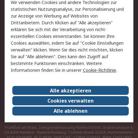
Rücksendungen
Kontakt
Wir verwenden Cookies und andere Technologien zur
Hilfe
statistischen Nutzungsanalyse, zur Personalisierung und
zur Anzeige von Werbung auf Websites von
Drittanbietern. Durch Klicken auf "Alle akzeptieren"
Rechtliches
erklären Sie sich mit der Verarbeitung von nicht-
AGB
Datenschutz
essentiellen Cookies einverstanden. Sie können Ihre
Cookies auswählen, indem Sie auf "Cookie Einstellungen
Cookie-Richtlinie
Zahlungsbedingungen
verwalten" klicken. Wenn Sie dies nicht möchten, klicken
Copyright/Impressum
Sie auf "Alle ablehnen". Dies kann den Zugriff auf
bestimmte Funktionen einschränken. Weitere
Über RS
Informationen finden Sie in unserer
Cookie-Richtlinie
.
Unternehmen
RS weltweit
Karriere bei RS
Nachhaltigkeit
Alle akzeptieren
Qualität/Umwelt/Zertifikate
Presse-Center
Cookies verwalten
Event-Center
Alle ablehnen
Frankfurt am Main, Zweigniederlassung Nänikon/Uster, Grabenstrasse 6,
CH-8606 Nänikon - Bankverbindung: Commerzbank Zürich, Kontonummer:
313120166401, BLZ: 8836, SWIFT/BIC: COBACHZHXXX, IBAN: CH63 0883