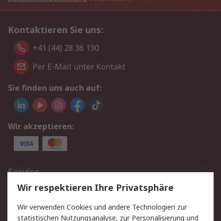
Kontaktieren Sie uns:
+41 (44) 28 36 190
Per E-Mail unter Kontakt
Sie finden uns auch auf:
Wir akzeptieren:
Service
Wir respektieren Ihre Privatsphäre
Value Added Services
Lieferlösungen
Rücksendungen
Kontakt
Wir verwenden Cookies und andere Technologien zur
Hilfe
statistischen Nutzungsanalyse, zur Personalisierung und