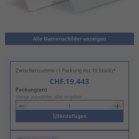
Alle Namenschilder anzeigen
Zwischensumme (1 Packung mit 10 Stück)*
CHF.19.443
Add
Packung(en)
to
Menge auswählen oder eingeben
Basket
Hinzufügen