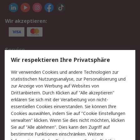
Wir akzeptieren:
Service
Wir respektieren Ihre Privatsphäre
Value Added Services
Lieferlösungen
Rücksendungen
Kontakt
Wir verwenden Cookies und andere Technologien zur
Hilfe
statistischen Nutzungsanalyse, zur Personalisierung und
zur Anzeige von Werbung auf Websites von
Drittanbietern. Durch Klicken auf "Alle akzeptieren"
Rechtliches
erklären Sie sich mit der Verarbeitung von nicht-
AGB
Datenschutz
essentiellen Cookies einverstanden. Sie können Ihre
Cookies auswählen, indem Sie auf "Cookie Einstellungen
Cookie-Richtlinie
Zahlungsbedingungen
verwalten" klicken. Wenn Sie dies nicht möchten, klicken
Copyright/Impressum
Sie auf "Alle ablehnen". Dies kann den Zugriff auf
bestimmte Funktionen einschränken. Weitere
Über RS