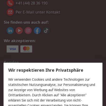
+41 (44) 28 36 190
Per E-Mail unter Kontakt
Sie finden uns auch auf:
Wir akzeptieren:
Service
Wir respektieren Ihre Privatsphäre
Value Added Services
Lieferlösungen
Rücksendungen
Kontakt
Wir verwenden Cookies und andere Technologien zur
Hilfe
statistischen Nutzungsanalyse, zur Personalisierung und
zur Anzeige von Werbung auf Websites von
Drittanbietern. Durch Klicken auf "Alle akzeptieren"
Rechtliches
erklären Sie sich mit der Verarbeitung von nicht-
AGB
Datenschutz
essentiellen Cookies einverstanden. Sie können Ihre