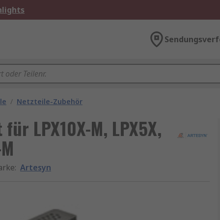
lights
Sendungsverf
le
/
Netzteile-Zubehör
 für LPX10X-M, LPX5X,
-M
arke
:
Artesyn