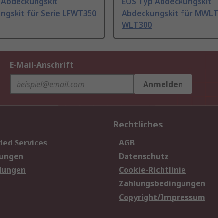
 Abdeckungskit
EOS Typ Abdeckungskit
ngskit für Serie LFWT350
Abdeckungskit für MWLT
WLT300
E-Mail-Anschrift
Anmelden
Rechtliches
ded Services
AGB
sungen
Datenschutz
dungen
Cookie-Richtlinie
Zahlungsbedingungen
Copyright/Impressum