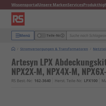
Wissensportal
Unsere Marken
Services
Produkthigh
Menü
Teile-Nr.
/
Stromversorgungen & Transformatoren
/
Netztei
Artesyn LPX Abdeckungskit
NPX2X-M, NPX4X-M, NPX6X
RS Best.-Nr.
:
162-3640
Herst. Teile-Nr.
:
LPX100
M