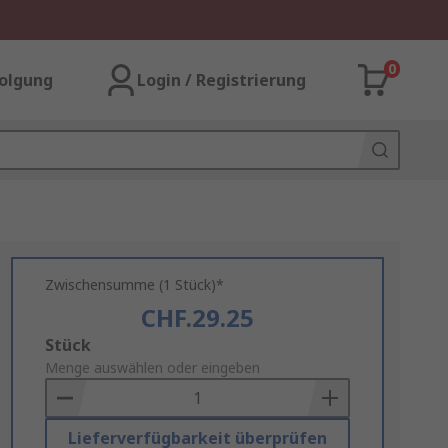
0
olgung
Login / Registrierung
Zwischensumme (1 Stück)*
CHF.29.25
Add
Stück
to
Menge auswählen oder eingeben
Basket
Lieferverfügbarkeit überprüfen