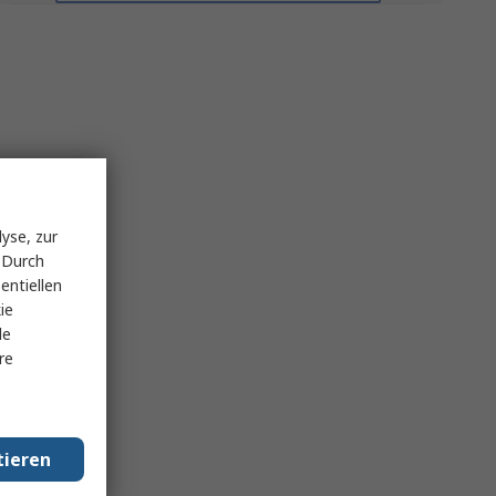
yse, zur
 Durch
entiellen
ie
le
re
tieren