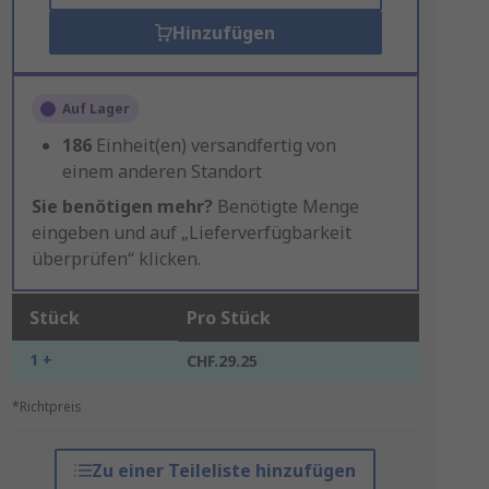
Hinzufügen
Auf Lager
186
Einheit(en) versandfertig von
einem anderen Standort
Sie benötigen mehr?
Benötigte Menge
eingeben und auf „Lieferverfügbarkeit
überprüfen“ klicken.
Stück
Pro Stück
1 +
CHF.29.25
*Richtpreis
Zu einer Teileliste hinzufügen