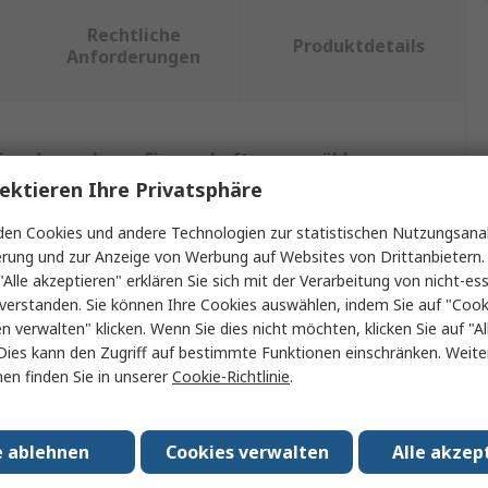
Rechtliche
Produktdetails
Anforderungen
ein oder mehrere Eigenschaften auswählen.
ektieren Ihre Privatsphäre
Wert
en Cookies und andere Technologien zur statistischen Nutzungsanal
erung und zur Anzeige von Werbung auf Websites von Drittanbietern.
Artesyn
"Alle akzeptieren" erklären Sie sich mit der Verarbeitung von nicht-ess
Gehäusekit
verstanden. Sie können Ihre Cookies auswählen, indem Sie auf "Cook
en verwalten" klicken. Wenn Sie dies nicht möchten, klicken Sie auf "Al
Abdeckungskit
Dies kann den Zugriff auf bestimmte Funktionen einschränken. Weite
en finden Sie in unserer
Cookie-Richtlinie
.
LPX10X-M, LPX5X, NPX2X-M, NPX4X-M, NPX6X-M
LPX
e ablehnen
Cookies verwalten
Alle akzep
EN 60950