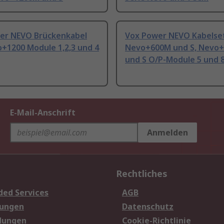
er NEVO Brückenkabel
Vox Power NEVO Kabelset
+1200 Module 1,2,3 und 4
Nevo+600M und S, Nevo
und S O/P-Module 5 und 
E-Mail-Anschrift
Anmelden
Rechtliches
ded Services
AGB
sungen
Datenschutz
dungen
Cookie-Richtlinie