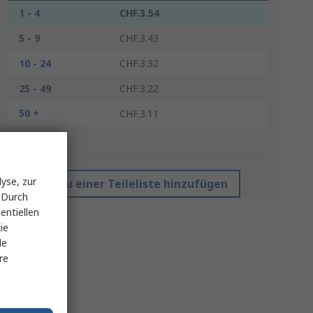
1 - 4
CHF.3.54
5 - 9
CHF.3.43
10 - 24
CHF.3.32
25 - 49
CHF.3.22
50 +
CHF.3.11
*Richtpreis
yse, zur
Zu einer Teileliste hinzufügen
 Durch
entiellen
ie
le
re