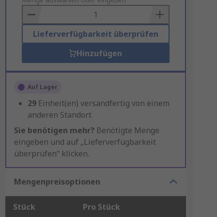
to
Basket
Lieferverfügbarkeit überprüfen
Hinzufügen
Auf Lager
29
Einheit(en) versandfertig von einem
anderen Standort
Sie benötigen mehr?
Benötigte Menge
eingeben und auf „Lieferverfügbarkeit
überprüfen“ klicken.
Mengenpreisoptionen
Stück
Pro Stück