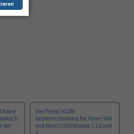
tieren
 Kabel
Vox Power VCCM
igabe 2-
Reihenverbindung für Nevo+600
e der
und Nevo+1200 Module 1,2,3 und
4