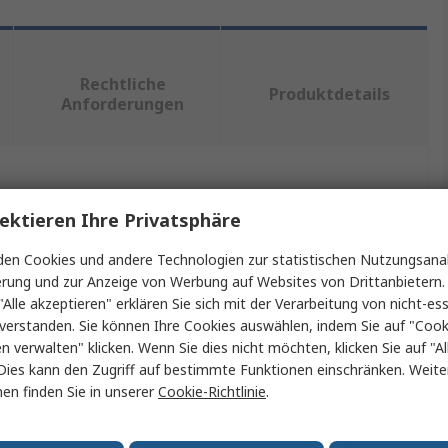
Rechtliche
Produktdetails
Anforderungen
ein oder mehrere Eigenschaften auswählen.
ektieren Ihre Privatsphäre
Wert
en Cookies und andere Technologien zur statistischen Nutzungsanal
erung und zur Anzeige von Werbung auf Websites von Drittanbietern.
Vox Power
"Alle akzeptieren" erklären Sie sich mit der Verarbeitung von nicht-ess
verstanden. Sie können Ihre Cookies auswählen, indem Sie auf "Cook
Laststromverteiler
en verwalten" klicken. Wenn Sie dies nicht möchten, klicken Sie auf "Al
Dies kann den Zugriff auf bestimmte Funktionen einschränken. Weite
Kabel assembliert
en finden Sie in unserer
Cookie-Richtlinie
.
Current Share 3-Modul-Link für die Module der Serien
Nevo und VCCM