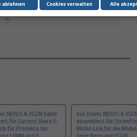
e ablehnen
Cookies verwalten
Alle akzep
NEVO+ & VCCM
No
er NEVO+ & VCCM Kabel
Vox Power NEVO+ & VCCM
ert für Current Share 5-
assembliert für Stromfre
ink für Produkte der
Modul-Link für die Modul
evo+1200M und S
Serie Nevo und VCCM