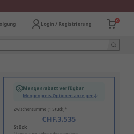
0
olgung
Login / Registrierung
Mengenrabatt verfügbar
Mengenpreis-Optionen anzeigen
Zwischensumme (1 Stück)*
CHF.3.535
Add
Stück
Menge auswählen oder eingeben