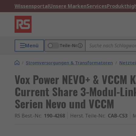
Wissensportal
Unsere Marken
Services
Produkthigh
Menü
Teile-Nr.
/
Stromversorgungen & Transformatoren
/
Netztei
Vox Power NEVO+ & VCCM Ka
Current Share 3-Modul-Link
Serien Nevo und VCCM
RS Best.-Nr.
:
190-4268
Herst. Teile-Nr.
:
CAB-CS3
M