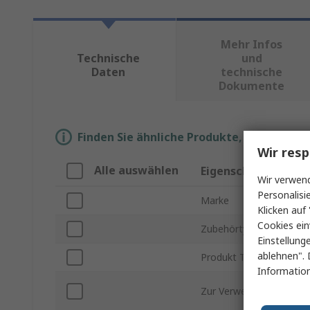
Mehr Infos
Technische
und
Daten
technische
Dokumente
Finden Sie ähnliche Produkte, indem Sie 
Wir resp
Alle auswählen
Eigenschaft
Wir verwend
Personalisi
Marke
Klicken auf 
Cookies ein
Zubehörtyp
Einstellung
ablehnen". 
Produkt Typ
Information
Zur Verwendung mit