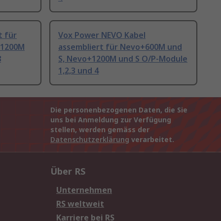
 für
Vox Power NEVO Kabel
+1200M
assembliert für Nevo+600M und
8
S, Nevo+1200M und S O/P-Module
1,2,3 und 4
Die personenbezogenen Daten, die Sie
uns bei Anmeldung zur Verfügung
stellen, werden gemäss der
Datenschutzerklärung
verarbeitet.
Über RS
Unternehmen
RS weltweit
Karriere bei RS