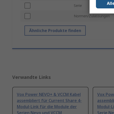
All
Serie
Normen/Zulassungen
Ähnliche Produkte finden
Verwandte Links
Vox Power NEVO+ & VCCM Kabel
Vox Pow
assembliert für Current Share 4-
assembli
Modul-Link für die Module der
Modul-L
Serien Nevo und VCCM
Serie N