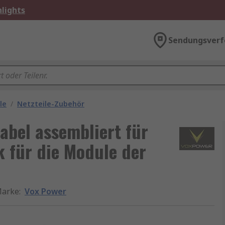
lights
Sendungsverf
le
/
Netzteile-Zubehör
bel assembliert für
 für die Module der
arke
:
Vox Power