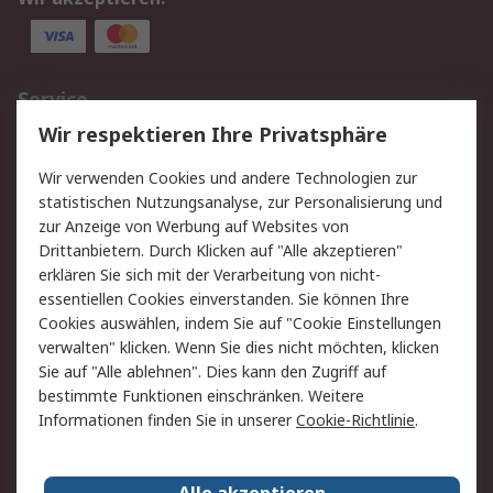
Service
Wir respektieren Ihre Privatsphäre
Value Added Services
Lieferlösungen
Rücksendungen
Kontakt
Wir verwenden Cookies und andere Technologien zur
Hilfe
statistischen Nutzungsanalyse, zur Personalisierung und
zur Anzeige von Werbung auf Websites von
Drittanbietern. Durch Klicken auf "Alle akzeptieren"
Rechtliches
erklären Sie sich mit der Verarbeitung von nicht-
AGB
Datenschutz
essentiellen Cookies einverstanden. Sie können Ihre
Cookies auswählen, indem Sie auf "Cookie Einstellungen
Cookie-Richtlinie
Zahlungsbedingungen
verwalten" klicken. Wenn Sie dies nicht möchten, klicken
Copyright/Impressum
Sie auf "Alle ablehnen". Dies kann den Zugriff auf
bestimmte Funktionen einschränken. Weitere
Über RS
Informationen finden Sie in unserer
Cookie-Richtlinie
.
Unternehmen
RS weltweit
Karriere bei RS
Nachhaltigkeit
Alle akzeptieren