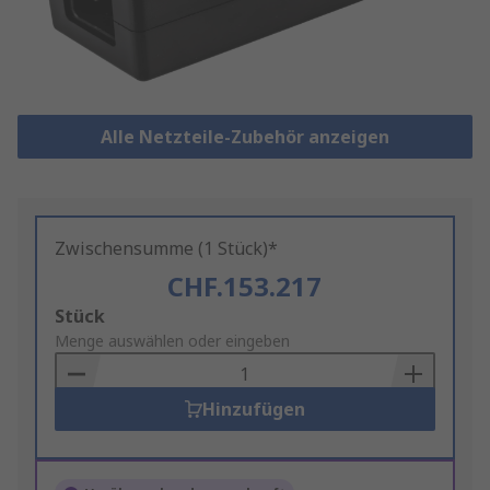
Alle Netzteile-Zubehör anzeigen
Zwischensumme (1 Stück)*
CHF.153.217
Add
Stück
to
Menge auswählen oder eingeben
Basket
Hinzufügen