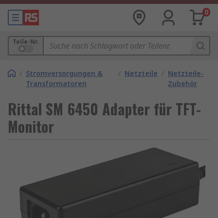
0
Teile-Nr.
/
Stromversorgungen &
/
Netzteile
/
Netzteile-
Transformatoren
Zubehör
Rittal SM 6450 Adapter für TFT-
Monitor