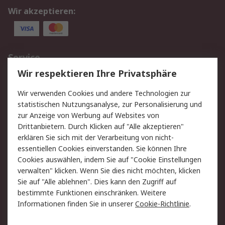
Wir akzeptieren:
Service
Wir respektieren Ihre Privatsphäre
Value Added Services
Lieferlösungen
Rücksendungen
Kontakt
Wir verwenden Cookies und andere Technologien zur
Hilfe
statistischen Nutzungsanalyse, zur Personalisierung und
zur Anzeige von Werbung auf Websites von
Drittanbietern. Durch Klicken auf "Alle akzeptieren"
Rechtliches
erklären Sie sich mit der Verarbeitung von nicht-
AGB
Datenschutz
essentiellen Cookies einverstanden. Sie können Ihre
Cookies auswählen, indem Sie auf "Cookie Einstellungen
Cookie-Richtlinie
Zahlungsbedingungen
verwalten" klicken. Wenn Sie dies nicht möchten, klicken
Copyright/Impressum
Sie auf "Alle ablehnen". Dies kann den Zugriff auf
bestimmte Funktionen einschränken. Weitere
Über RS
Informationen finden Sie in unserer
Cookie-Richtlinie
.
Unternehmen
RS weltweit