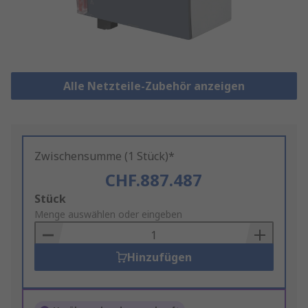
Alle Netzteile-Zubehör anzeigen
Zwischensumme (1 Stück)*
CHF.887.487
Add
Stück
to
Menge auswählen oder eingeben
Basket
Hinzufügen