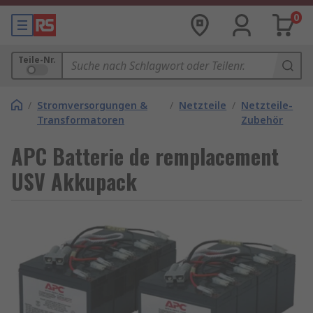
0
Teile-Nr.
/
Stromversorgungen &
/
Netzteile
/
Netzteile-
Transformatoren
Zubehör
APC Batterie de remplacement
USV Akkupack