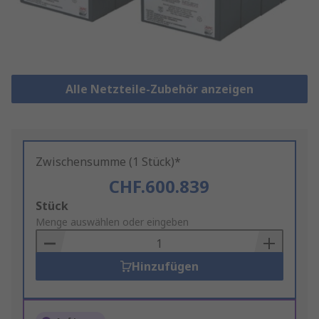
Alle Netzteile-Zubehör anzeigen
Zwischensumme (1 Stück)*
CHF.600.839
Add
Stück
to
Menge auswählen oder eingeben
Basket
Hinzufügen