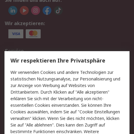
Sie finden uns auch auf:
Wir akzeptieren:
Service
Wir respektieren Ihre Privatsphäre
Value Added Services
Lieferlösungen
Rücksendungen
Kontakt
Wir verwenden Cookies und andere Technologien zur
Hilfe
statistischen Nutzungsanalyse, zur Personalisierung und
zur Anzeige von Werbung auf Websites von
Drittanbietern. Durch Klicken auf "Alle akzeptieren"
Rechtliches
erklären Sie sich mit der Verarbeitung von nicht-
AGB
Datenschutz
essentiellen Cookies einverstanden. Sie können Ihre
Cookies auswählen, indem Sie auf "Cookie Einstellungen
Cookie-Richtlinie
Zahlungsbedingungen
verwalten" klicken. Wenn Sie dies nicht möchten, klicken
Copyright/Impressum
Sie auf "Alle ablehnen". Dies kann den Zugriff auf
bestimmte Funktionen einschränken. Weitere