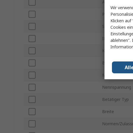
Anschlusstyp
Wir verwend
Personalisi
Polanzahl
Klicken auf 
Schaltwinkel
Cookies ein
Einstellung
IP-Schutzart
ablehnen". 
Information
Kontaktstrom
Betriebstemper
All
Maximale Betri
Nennspannung 
Betätiger Typ
Breite
Normen/Zulass