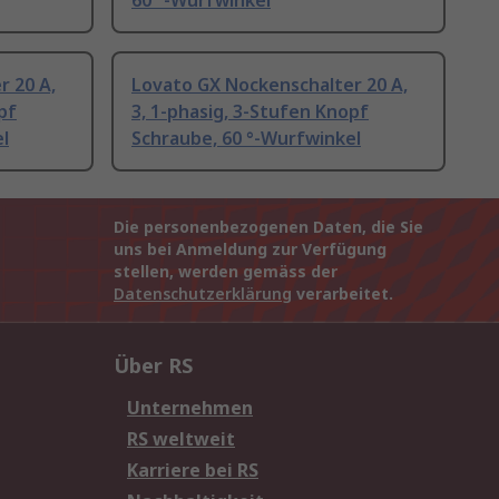
60 °-Wurfwinkel
r 20 A,
Lovato GX Nockenschalter 20 A,
pf
3, 1-phasig, 3-Stufen Knopf
l
Schraube, 60 °-Wurfwinkel
Die personenbezogenen Daten, die Sie
uns bei Anmeldung zur Verfügung
stellen, werden gemäss der
Datenschutzerklärung
verarbeitet.
Über RS
Unternehmen
RS weltweit
Karriere bei RS