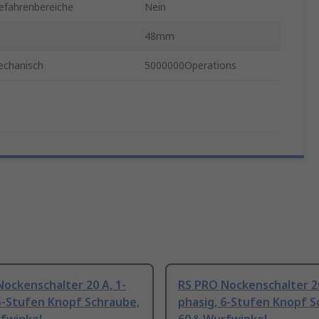
efahrenbereiche
Nein
48mm
echanisch
5000000Operations
ockenschalter 20 A, 1-
RS PRO Nockenschalter 20
5-Stufen Knopf Schraube,
phasig, 6-Stufen Knopf S