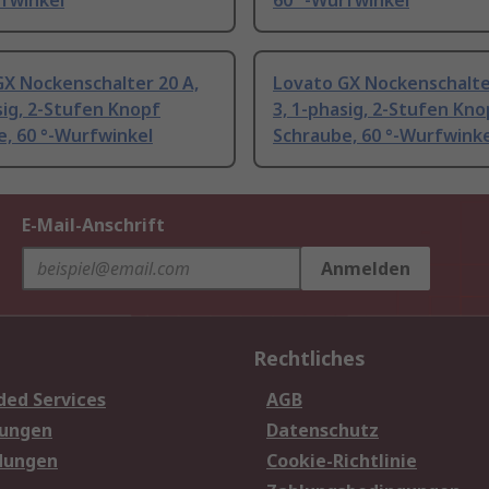
rfwinkel
60 °-Wurfwinkel
GX Nockenschalter 20 A,
Lovato GX Nockenschalte
sig, 2-Stufen Knopf
3, 1-phasig, 2-Stufen Kno
, 60 °-Wurfwinkel
Schraube, 60 °-Wurfwinke
E-Mail-Anschrift
Anmelden
Rechtliches
ded Services
AGB
sungen
Datenschutz
dungen
Cookie-Richtlinie