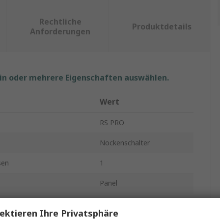
Rechtliche
Produktdetails
Anforderungen
ein oder mehrere Eigenschaften auswählen.
Wert
RS PRO
Nockenschalter
sen
1
Panel
emmen
3
ektieren Ihre Privatsphäre