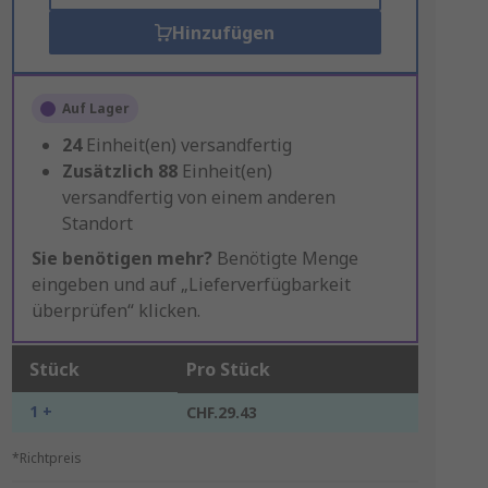
Hinzufügen
Auf Lager
24
Einheit(en) versandfertig
Zusätzlich
88
Einheit(en)
versandfertig von einem anderen
Standort
Sie benötigen mehr?
Benötigte Menge
eingeben und auf „Lieferverfügbarkeit
überprüfen“ klicken.
Stück
Pro Stück
1 +
CHF.29.43
*Richtpreis