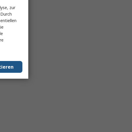
yse, zur
 Durch
entiellen
ie
le
re
tieren