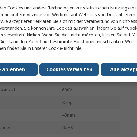
Schraube
en Cookies und andere Technologien zur statistischen Nutzungsanal
erung und zur Anzeige von Werbung auf Websites von Drittanbietern.
1
"Alle akzeptieren" erklären Sie sich mit der Verarbeitung von nicht-ess
60 °
verstanden. Sie können Ihre Cookies auswählen, indem Sie auf "Cook
en verwalten" klicken. Wenn Sie dies nicht möchten, klicken Sie auf "Al
IP20
Dies kann den Zugriff auf bestimmte Funktionen einschränken. Weite
en finden Sie in unserer
Cookie-Richtlinie
.
20A
atur min.
-25°C
e ablehnen
Cookies verwalten
Alle akzep
ebstemperatur
55°C
Kontakt
690V
Knopf
48mm
ungen
RoHS