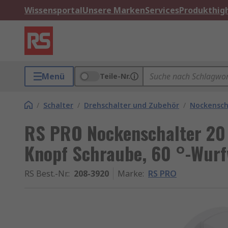
Wissensportal
Unsere Marken
Services
Produkthigh
Menü
Teile-Nr.
/
Schalter
/
Drehschalter und Zubehör
/
Nockensch
RS PRO Nockenschalter 20 
Knopf Schraube, 60 °-Wurf
RS Best.-Nr.
:
208-3920
Marke
:
RS PRO