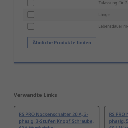
Zulassung für G
Länge
Lebensdauer m
Ähnliche Produkte finden
Verwandte Links
RS PRO Nockenschalter 20 A, 3-
RS PRO N
phasig, 3-Stufen Knopf Schraube,
phasig, 