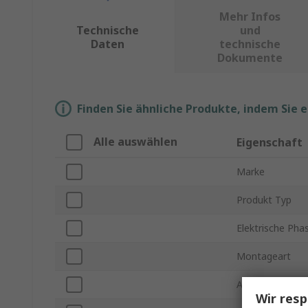
Mehr Infos
Technische
und
Daten
technische
Dokumente
Finden Sie ähnliche Produkte, indem Sie 
Alle auswählen
Eigenschaft
Marke
Produkt Typ
Elektrische Pha
Montageart
Anzahl der Kl
Wir resp