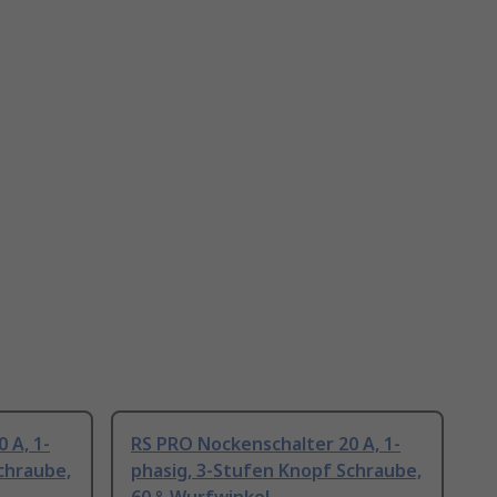
 A, 1-
RS PRO Nockenschalter 20 A, 1-
chraube,
phasig, 3-Stufen Knopf Schraube,