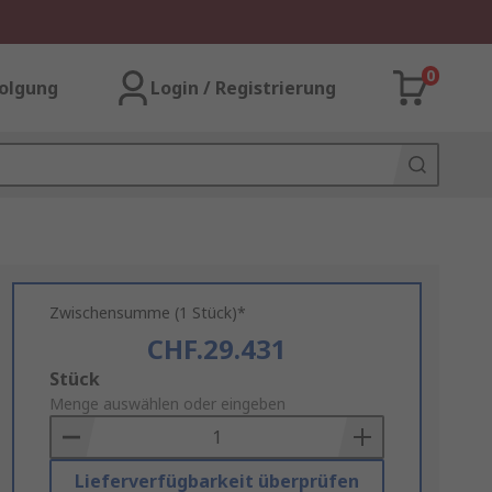
0
olgung
Login / Registrierung
Zwischensumme (1 Stück)*
CHF.29.431
Add
Stück
to
Menge auswählen oder eingeben
Basket
Lieferverfügbarkeit überprüfen