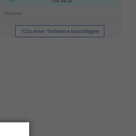
1 +
CHF.44.39
*Richtpreis
Zu einer Teileliste hinzufügen