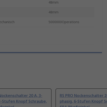
48mm
48mm
echanisch
5000000Operations
ockenschalter 20 A, 3-
RS PRO Nockenschalter 20
3-Stufen Knopf Schraube,
phasig, 6-Stufen Knopf S