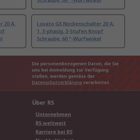
Schraube, 60 °-Wurfwinkel
r 20 A,
Lovato GX Nockenschalter 20 A,
pf
1, 3-phasig, 3-Stufen Knopf
l
Schraube, 60 °-Wurfwinkel
Die personenbezogenen Daten, die Sie
uns bei Anmeldung zur Verfügung
stellen, werden gemäss der
Datenschutzerklärung
verarbeitet.
Über RS
Unternehmen
RS weltweit
Karriere bei RS