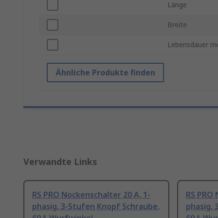
Länge
Breite
Lebensdauer m
Ähnliche Produkte finden
Verwandte Links
RS PRO Nockenschalter 20 A, 1-
RS PRO N
phasig, 3-Stufen Knopf Schraube,
phasig, 