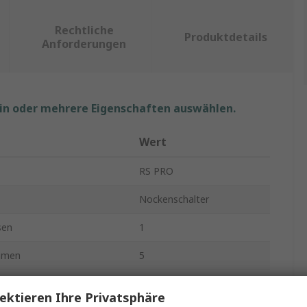
Rechtliche
Produktdetails
Anforderungen
ein oder mehrere Eigenschaften auswählen.
Wert
RS PRO
Nockenschalter
sen
1
emmen
5
Panel
ektieren Ihre Privatsphäre