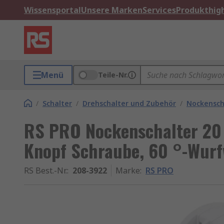
Wissensportal
Unsere Marken
Services
Produkthigh
Menü
Teile-Nr.
/
Schalter
/
Drehschalter und Zubehör
/
Nockensch
RS PRO Nockenschalter 20 
Knopf Schraube, 60 °-Wurf
RS Best.-Nr.
:
208-3922
Marke
:
RS PRO