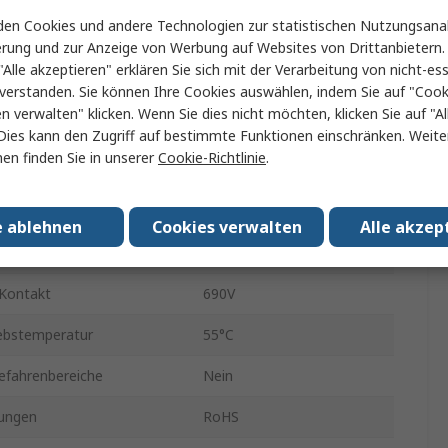
Schraube
en Cookies und andere Technologien zur statistischen Nutzungsanal
erung und zur Anzeige von Werbung auf Websites von Drittanbietern.
1
"Alle akzeptieren" erklären Sie sich mit der Verarbeitung von nicht-ess
60 °
verstanden. Sie können Ihre Cookies auswählen, indem Sie auf "Cook
en verwalten" klicken. Wenn Sie dies nicht möchten, klicken Sie auf "Al
IP20
Dies kann den Zugriff auf bestimmte Funktionen einschränken. Weite
en finden Sie in unserer
Cookie-Richtlinie
.
atur min.
-25°C
20A
e ablehnen
Cookies verwalten
Alle akzep
Knopf
Kontakt
690V
ebstemperatur
55°C
efahrenbereiche
Nein
ungen
RoHS