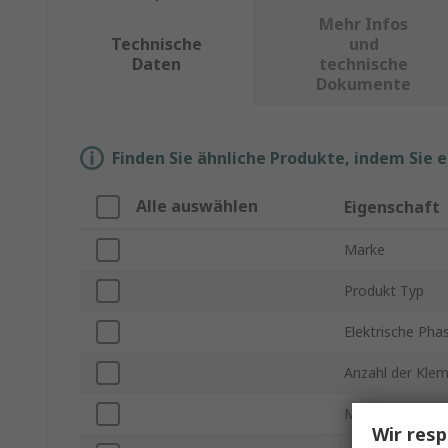
Mehr Infos
Technische
und
Daten
technische
Dokumente
Finden Sie ähnliche Produkte, indem Sie 
Alle auswählen
Eigenschaft
Marke
Produkt Typ
Elektrische Pha
Anzahl der Kl
Montageart
Wir resp