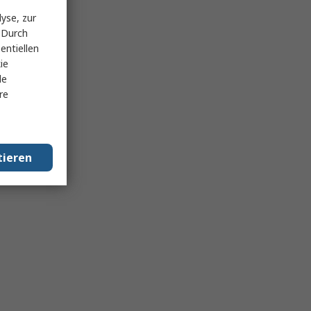
yse, zur
 Durch
entiellen
ie
le
re
tieren