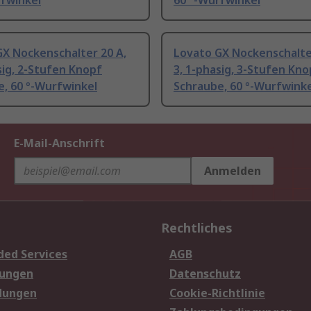
rfwinkel
60 °-Wurfwinkel
GX Nockenschalter 20 A,
Lovato GX Nockenschalte
sig, 2-Stufen Knopf
3, 1-phasig, 3-Stufen Kno
, 60 °-Wurfwinkel
Schraube, 60 °-Wurfwinke
E-Mail-Anschrift
Anmelden
Rechtliches
ded Services
AGB
sungen
Datenschutz
dungen
Cookie-Richtlinie