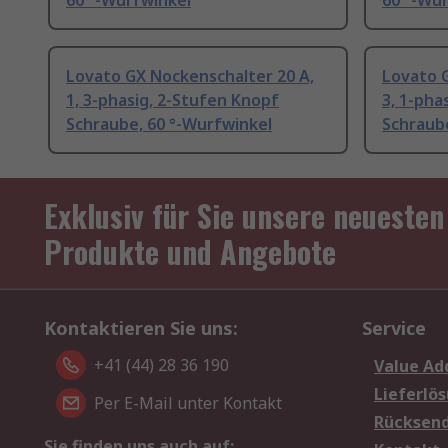
60 °-Wurfwinkel
60 °-Wu
Lovato GX Nockenschalter 20 A,
Lovato 
1, 3-phasig, 2-Stufen Knopf
3, 1-pha
Schraube, 60 °-Wurfwinkel
Schraube
Exklusiv für Sie unsere neuesten
Produkte und Angebote
Kontaktieren Sie uns:
Service
+41 (44) 28 36 190
Value Ad
Lieferlö
Per E-Mail unter Kontakt
Rücksen
Sie finden uns auch auf: