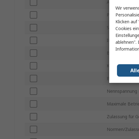
Anschlusstyp
Wir verwend
Personalisi
Polanzahl
Klicken auf 
Schaltwinkel
Cookies ein
Einstellung
IP-Schutzart
ablehnen". 
Information
Betriebstemper
Kontaktstrom
All
Betätiger Typ
Nennspannung 
Maximale Betri
Zulassung für G
Normen/Zulass