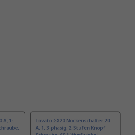
 A, 1-
Lovato GX20 Nockenschalter 20
chraube,
A, 1, 3-phasig, 2-Stufen Knopf