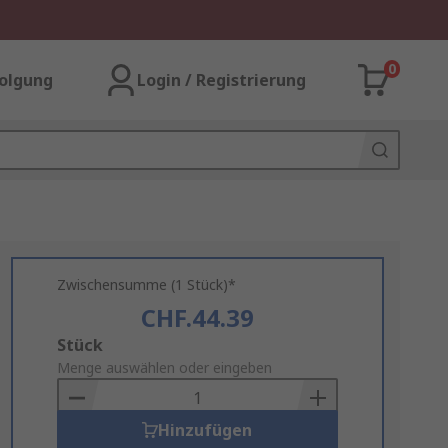
0
olgung
Login / Registrierung
Zwischensumme (1 Stück)*
CHF.44.39
Add
Stück
to
Menge auswählen oder eingeben
Basket
Hinzufügen