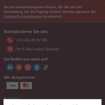
Die personenbezogenen Daten, die Sie uns bei
Anmeldung zur Verfügung stellen, werden gemäss der
Datenschutzerklärung
verarbeitet.
Kontaktieren Sie uns:
+41 (44) 28 36 190
Per E-Mail unter Kontakt
Sie finden uns auch auf:
Wir akzeptieren:
Service