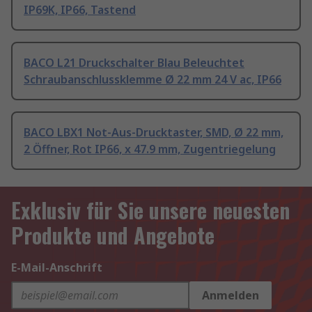
IP69K, IP66, Tastend
BACO L21 Druckschalter Blau Beleuchtet
Schraubanschlussklemme Ø 22 mm 24 V ac, IP66
BACO LBX1 Not-Aus-Drucktaster, SMD, Ø 22 mm,
2 Öffner, Rot IP66, x 47.9 mm, Zugentriegelung
Exklusiv für Sie unsere neuesten
Produkte und Angebote
E-Mail-Anschrift
Anmelden