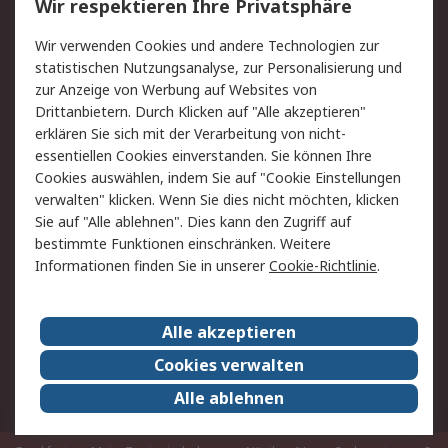
Wir respektieren Ihre Privatsphäre
Value Added Services
Lieferlösungen
Rücksendungen
Kontakt
Wir verwenden Cookies und andere Technologien zur
Hilfe
statistischen Nutzungsanalyse, zur Personalisierung und
zur Anzeige von Werbung auf Websites von
Drittanbietern. Durch Klicken auf "Alle akzeptieren"
Rechtliches
erklären Sie sich mit der Verarbeitung von nicht-
AGB
Datenschutz
essentiellen Cookies einverstanden. Sie können Ihre
Cookies auswählen, indem Sie auf "Cookie Einstellungen
Cookie-Richtlinie
Zahlungsbedingungen
verwalten" klicken. Wenn Sie dies nicht möchten, klicken
Copyright/Impressum
Sie auf "Alle ablehnen". Dies kann den Zugriff auf
bestimmte Funktionen einschränken. Weitere
Über RS
Informationen finden Sie in unserer
Cookie-Richtlinie
.
Unternehmen
RS weltweit
Karriere bei RS
Nachhaltigkeit
Alle akzeptieren
Qualität/Umwelt/Zertifikate
Presse-Center
Cookies verwalten
Event-Center
Alle ablehnen