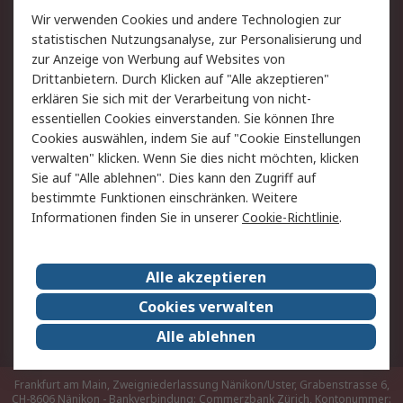
Rücksendungen
Kontakt
Wir verwenden Cookies und andere Technologien zur
Hilfe
statistischen Nutzungsanalyse, zur Personalisierung und
zur Anzeige von Werbung auf Websites von
Drittanbietern. Durch Klicken auf "Alle akzeptieren"
Rechtliches
erklären Sie sich mit der Verarbeitung von nicht-
AGB
Datenschutz
essentiellen Cookies einverstanden. Sie können Ihre
Cookies auswählen, indem Sie auf "Cookie Einstellungen
Cookie-Richtlinie
Zahlungsbedingungen
verwalten" klicken. Wenn Sie dies nicht möchten, klicken
Copyright/Impressum
Sie auf "Alle ablehnen". Dies kann den Zugriff auf
bestimmte Funktionen einschränken. Weitere
Über RS
Informationen finden Sie in unserer
Cookie-Richtlinie
.
Unternehmen
RS weltweit
Karriere bei RS
Nachhaltigkeit
Alle akzeptieren
Qualität/Umwelt/Zertifikate
Presse-Center
Cookies verwalten
Event-Center
Alle ablehnen
Frankfurt am Main, Zweigniederlassung Nänikon/Uster, Grabenstrasse 6,
CH-8606 Nänikon - Bankverbindung: Commerzbank Zürich, Kontonummer: