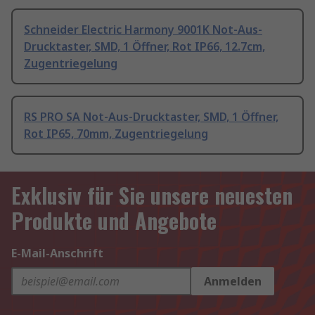
Schneider Electric Harmony 9001K Not-Aus-
Drucktaster, SMD, 1 Öffner, Rot IP66, 12.7cm,
Zugentriegelung
RS PRO SA Not-Aus-Drucktaster, SMD, 1 Öffner,
Rot IP65, 70mm, Zugentriegelung
Exklusiv für Sie unsere neuesten
Produkte und Angebote
E-Mail-Anschrift
Anmelden