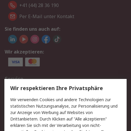
+41 (44) 28 36 190
Per E-Mail unter Kontakt
Sie finden uns auch auf:
Wir akzeptieren:
Service
Wir respektieren Ihre Privatsphäre
Value Added Services
Lieferlösungen
Rücksendungen
Kontakt
Wir verwenden Cookies und andere Technologien zur
Hilfe
statistischen Nutzungsanalyse, zur Personalisierung und
zur Anzeige von Werbung auf Websites von
Drittanbietern. Durch Klicken auf "Alle akzeptieren"
Rechtliches
erklären Sie sich mit der Verarbeitung von nicht-