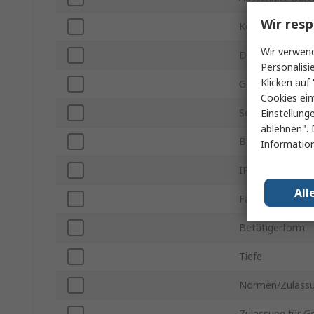
Wir resp
Kontakt Konfigu
Wir verwend
Drucktasterbetä
Personalisi
Klicken auf 
Gehäusemateria
Cookies ein
Serie
Einstellung
ablehnen". 
Beleuchtet
Information
IP-Schutzart
All
Farbe
Betätigerform
Tiefe
Normen/Zulass
Zulassung für G