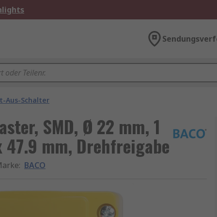
lights
Sendungsverf
t-Aus-Schalter
ster, SMD, Ø 22 mm, 1
x 47.9 mm, Drehfreigabe
arke
:
BACO