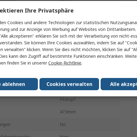
ektieren Ihre Privatsphäre
ration
1 Öffner
en Cookies und andere Technologien zur statistischen Nutzungsanal
tigung
Drehfreigabe
erung und zur Anzeige von Werbung auf Websites von Drittanbietern.
"Alle akzeptieren" erklären Sie sich mit der Verarbeitung von nicht-ess
l
Kunststoff
verstanden. Sie können Ihre Cookies auswählen, indem Sie auf "Cook
LBX1
en verwalten" klicken. Wenn Sie dies nicht möchten, klicken Sie auf "Al
Dies kann den Zugriff auf bestimmte Funktionen einschränken. Weite
Nein
en finden Sie in unserer
Cookie-Richtlinie
.
IP66
e ablehnen
Cookies verwalten
Alle akzep
Rot
Pilzkopf
47.9mm
ungen
No
efahrenbereiche
Nein