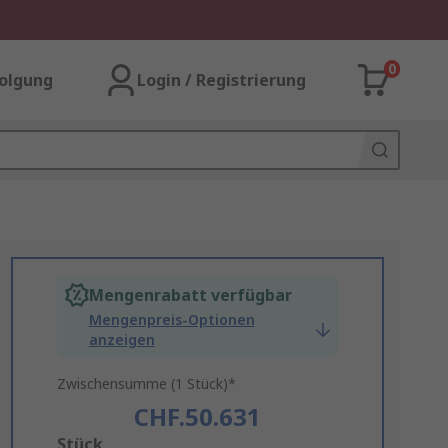
0
olgung
Login / Registrierung
Mengenrabatt verfügbar
Mengenpreis-Optionen
anzeigen
Zwischensumme (1 Stück)*
CHF.50.631
Add
Stück