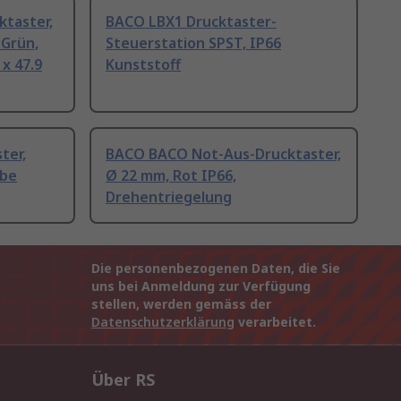
taster,
BACO LBX1 Drucktaster-
 Grün,
Steuerstation SPST, IP66
x 47.9
Kunststoff
ter,
BACO BACO Not-Aus-Drucktaster,
abe
Ø 22 mm, Rot IP66,
Drehentriegelung
Die personenbezogenen Daten, die Sie
uns bei Anmeldung zur Verfügung
stellen, werden gemäss der
Datenschutzerklärung
verarbeitet.
Über RS