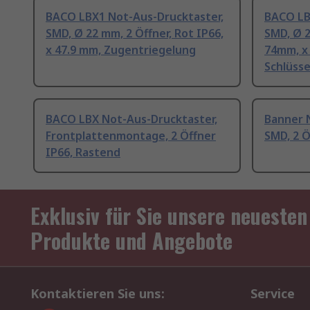
BACO LBX1 Not-Aus-Drucktaster,
BACO LB
SMD, Ø 22 mm, 2 Öffner, Rot IP66,
SMD, Ø 2
x 47.9 mm, Zugentriegelung
74mm, x
Schlüss
BACO LBX Not-Aus-Drucktaster,
Banner 
Frontplattenmontage, 2 Öffner
SMD, 2 Ö
IP66, Rastend
Exklusiv für Sie unsere neuesten
Produkte und Angebote
Kontaktieren Sie uns:
Service