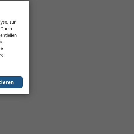
yse, zur
 Durch
entiellen
ie
le
re
tieren