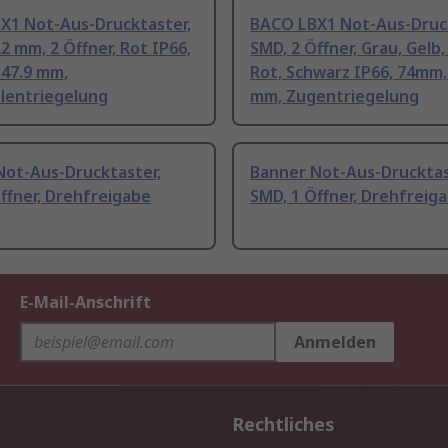
X1 Not-Aus-Drucktaster,
BACO LBX1 Not-Aus-Druck
2 mm, 2 Öffner, Rot IP66,
SMD, 2 Öffner, Grau, Gelb,
 47.9 mm,
Rot, Schwarz IP66, 74mm, 
elentriegelung
mm, Zugentriegelung
Not-Aus-Drucktaster,
Banner Not-Aus-Drucktas
ffner, Drehfreigabe
SMD, 1 Öffner, Drehfreig
E-Mail-Anschrift
Anmelden
Rechtliches