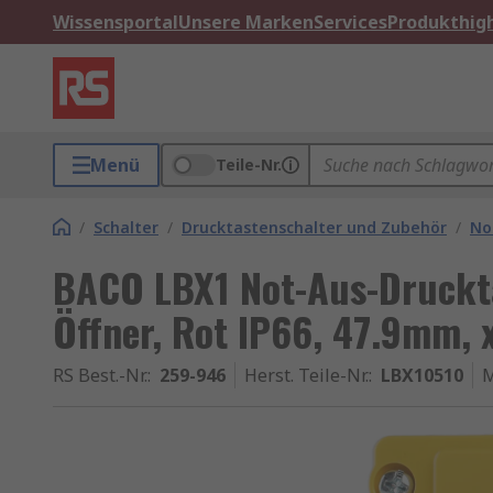
Wissensportal
Unsere Marken
Services
Produkthigh
Menü
Teile-Nr.
/
Schalter
/
Drucktastenschalter und Zubehör
/
No
BACO LBX1 Not-Aus-Druckta
Öffner, Rot IP66, 47.9mm, 
RS Best.-Nr.
:
259-946
Herst. Teile-Nr.
:
LBX10510
M