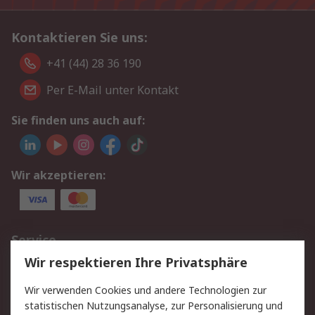
Kontaktieren Sie uns:
+41 (44) 28 36 190
Per E-Mail unter Kontakt
Sie finden uns auch auf:
Wir akzeptieren:
Service
Wir respektieren Ihre Privatsphäre
Value Added Services
Lieferlösungen
Rücksendungen
Kontakt
Wir verwenden Cookies und andere Technologien zur
Hilfe
statistischen Nutzungsanalyse, zur Personalisierung und