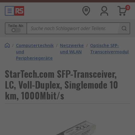
0
Teile-Nr.
/
Computertechnik
/
Netzwerke
/
Optische SFP-
und
und WLAN
Transceivermodule
Peripheriegeräte
StarTech.com SFP-Transceiver,
LC, Voll-Duplex, Singlemode 10
km, 1000Mbit/s