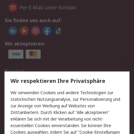
Per E-Mail unter Kontakt
Sie finden uns auch auf:
Wir akzeptieren:
Service
Wir respektieren Ihre Privatsphäre
Value Added Services
Lieferlösungen
Rücksendungen
Kontakt
Wir verwenden Cookies und andere Technologien zur
Hilfe
statistischen Nutzungsanalyse, zur Personalisierung und
zur Anzeige von Werbung auf Websites von
Drittanbietern. Durch Klicken auf "Alle akzeptieren"
Rechtliches
erklären Sie sich mit der Verarbeitung von nicht-
AGB
Datenschutz
essentiellen Cookies einverstanden. Sie können Ihre
Cookies auswählen, indem Sie auf "Cookie Einstellungen