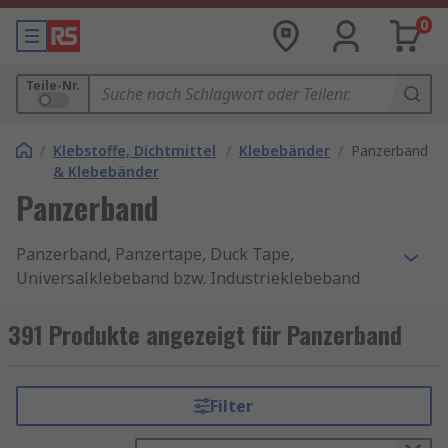
0
Teile-Nr.
/
Klebstoffe, Dichtmittel
/
Klebebänder
/
Panzerband
& Klebebänder
Panzerband
Panzerband, Panzertape, Duck Tape,
Universalklebeband bzw. Industrieklebeband
genannt, ist ein gewebeverstärktes,
druckempfindliches Klebeband, das oft mit
391 Produkte angezeigt für Panzerband
Polyethylen beschichtet ist. Duct Tapes zeichnen
sich vor allem durch ihre starke Klebefähigkeit
und ihre Widerstandsfähigkeit aus. Der Aufbau
Filter
der verschiedenen Gewebebänder variiert in der
Art der verwendeten Trägermaterialien und