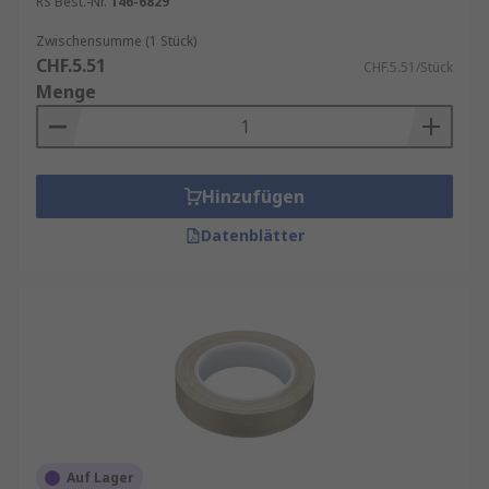
RS Best.-Nr.
146-6829
Zwischensumme (1 Stück)
CHF.5.51
CHF.5.51/Stück
Menge
Hinzufügen
Datenblätter
Auf Lager