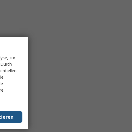
yse, zur
 Durch
entiellen
ie
le
re
tieren