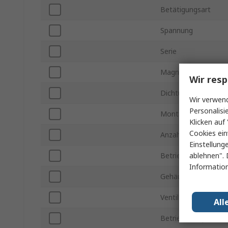
Betätigungsart
Spannung
Serie
Magnetspulen-Typ
Wir resp
Dichtungsmaterial
Wir verwend
Personalisi
Montageart
Klicken auf 
Cookies ein
Anzahl der Anschlüs
Einstellung
ablehnen". 
Betriebsdruck max.
Information
Gehäusematerial
Ventilfunktion
All
Betriebstemperatur 