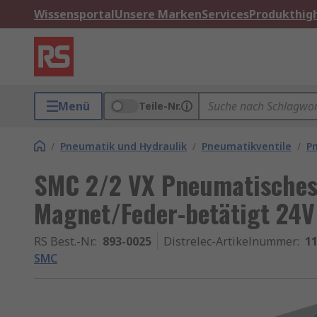
Wissensportal
Unsere Marken
Services
Produkthigh
Menü
Teile-Nr.
/
Pneumatik und Hydraulik
/
Pneumatikventile
/
P
SMC 2/2 VX Pneumatisches
Magnet/Feder-betätigt 24V
RS Best.-Nr.
:
893-0025
Distrelec-Artikelnummer
:
11
SMC