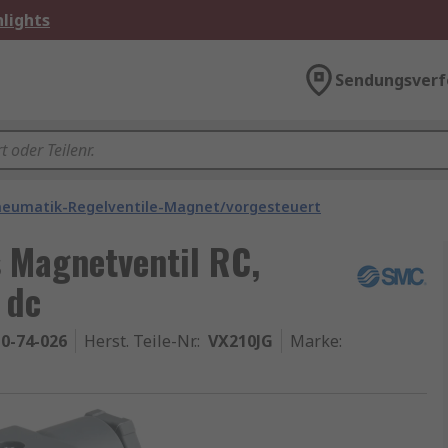
lights
Sendungsverf
neumatik-Regelventile-Magnet/vorgesteuert
 Magnetventil RC,
 dc
0-74-026
Herst. Teile-Nr.
:
VX210JG
Marke
: