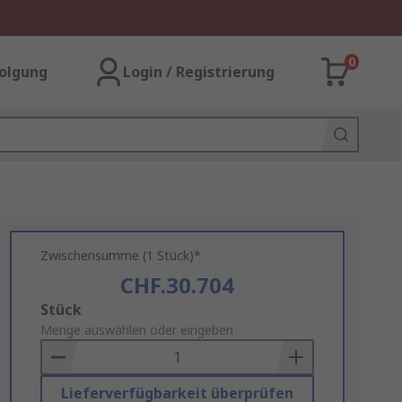
0
olgung
Login / Registrierung
Zwischensumme (1 Stück)*
CHF.30.704
Add
Stück
to
Menge auswählen oder eingeben
Basket
Lieferverfügbarkeit überprüfen