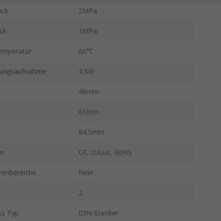
uck
2MPa
ck
1MPa
emperatur
60°C
tungsaufnahme
4.5W
46mm
61mm
84.5mm
en
CE, cULus, RoHS
renbereiche
Nein
n
2
ss Typ
DIN-Stecker