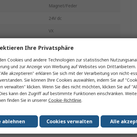
Magnet/Feder
24V dc
VX
Einfach
ektieren Ihre Privatsphäre
Nitrilkautschuk (NBR)
en Cookies und andere Technologien zur statistischen Nutzungsanal
erung und zur Anzeige von Werbung auf Websites von Drittanbietern.
Halterung
"Alle akzeptieren" erklären Sie sich mit der Verarbeitung von nicht-ess
verstanden. Sie können Ihre Cookies auswählen, indem Sie auf "Cook
se
2
en verwalten" klicken. Wenn Sie dies nicht möchten, klicken Sie auf "Al
Dies kann den Zugriff auf bestimmte Funktionen einschränken. Weite
1 Mpa
en finden Sie in unserer
Cookie-Richtlinie
.
Harz
2/2
e ablehnen
Cookies verwalten
Alle akzep
min.
-20°C