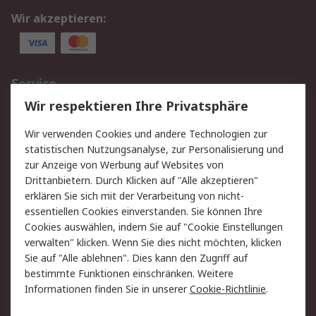
Wir akzeptieren:
Service
Wir respektieren Ihre Privatsphäre
Value Added Services
Lieferlösungen
Rücksendungen
Kontakt
Wir verwenden Cookies und andere Technologien zur
Hilfe
statistischen Nutzungsanalyse, zur Personalisierung und
zur Anzeige von Werbung auf Websites von
Drittanbietern. Durch Klicken auf "Alle akzeptieren"
Rechtliches
erklären Sie sich mit der Verarbeitung von nicht-
AGB
Datenschutz
essentiellen Cookies einverstanden. Sie können Ihre
Cookies auswählen, indem Sie auf "Cookie Einstellungen
Cookie-Richtlinie
Zahlungsbedingungen
verwalten" klicken. Wenn Sie dies nicht möchten, klicken
Copyright/Impressum
Sie auf "Alle ablehnen". Dies kann den Zugriff auf
bestimmte Funktionen einschränken. Weitere
Über RS
Informationen finden Sie in unserer
Cookie-Richtlinie
.
Unternehmen
RS weltweit