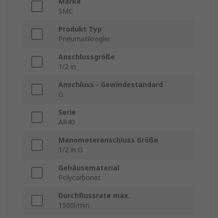
Marke
SMC
Produkt Typ
Pneumatikregler
Anschlussgröße
1/2 in
Anschluss - Gewindestandard
G
Serie
AR40
Manometeranschluss Größe
1/2 in G
Gehäusematerial
Polycarbonat
Durchflussrate max.
1500l/min