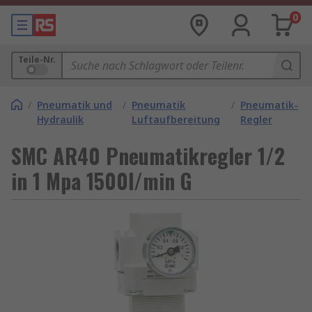
0
Teile-Nr.
/
Pneumatik und
/
Pneumatik
/
Pneumatik-
Hydraulik
Luftaufbereitung
Regler
SMC AR40 Pneumatikregler 1/2
in 1 Mpa 1500l/min G