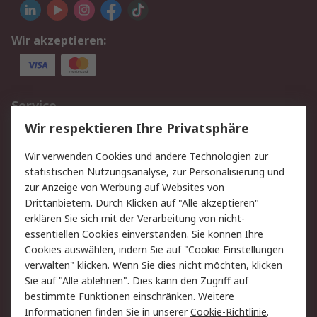
Wir akzeptieren:
Service
Wir respektieren Ihre Privatsphäre
Value Added Services
Lieferlösungen
Rücksendungen
Kontakt
Wir verwenden Cookies und andere Technologien zur
Hilfe
statistischen Nutzungsanalyse, zur Personalisierung und
zur Anzeige von Werbung auf Websites von
Drittanbietern. Durch Klicken auf "Alle akzeptieren"
Rechtliches
erklären Sie sich mit der Verarbeitung von nicht-
AGB
Datenschutz
essentiellen Cookies einverstanden. Sie können Ihre
Cookies auswählen, indem Sie auf "Cookie Einstellungen
Cookie-Richtlinie
Zahlungsbedingungen
verwalten" klicken. Wenn Sie dies nicht möchten, klicken
Copyright/Impressum
Sie auf "Alle ablehnen". Dies kann den Zugriff auf
bestimmte Funktionen einschränken. Weitere
Über RS
Informationen finden Sie in unserer
Cookie-Richtlinie
.