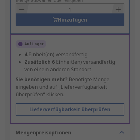
to
Menge auswählen oder eingeben
Basket
Hinzufügen
Auf Lager
4
Einheit(en) versandfertig
Zusätzlich
6
Einheit(en) versandfertig
von einem anderen Standort
Sie benötigen mehr?
Benötigte Menge
eingeben und auf „Lieferverfügbarkeit
überprüfen“ klicken.
Lieferverfügbarkeit überprüfen
Mengenpreisoptionen