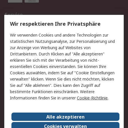
Service
Wir respektieren Ihre Privatsphäre
Value Added Services
Lieferlösungen
Rücksendungen
Kontakt
Wir verwenden Cookies und andere Technologien zur
Hilfe
statistischen Nutzungsanalyse, zur Personalisierung und
zur Anzeige von Werbung auf Websites von
Drittanbietern. Durch Klicken auf "Alle akzeptieren"
Rechtliches
erklären Sie sich mit der Verarbeitung von nicht-
AGB
Datenschutz
essentiellen Cookies einverstanden. Sie können Ihre
Cookies auswählen, indem Sie auf "Cookie Einstellungen
Cookie-Richtlinie
Zahlungsbedingungen
verwalten" klicken. Wenn Sie dies nicht möchten, klicken
Copyright/Impressum
Sie auf "Alle ablehnen". Dies kann den Zugriff auf
bestimmte Funktionen einschränken. Weitere
Über RS
Informationen finden Sie in unserer
Cookie-Richtlinie
.
Unternehmen
RS weltweit
Karriere bei RS
Nachhaltigkeit
Alle akzeptieren
Qualität/Umwelt/Zertifikate
Presse-Center
Cookies verwalten