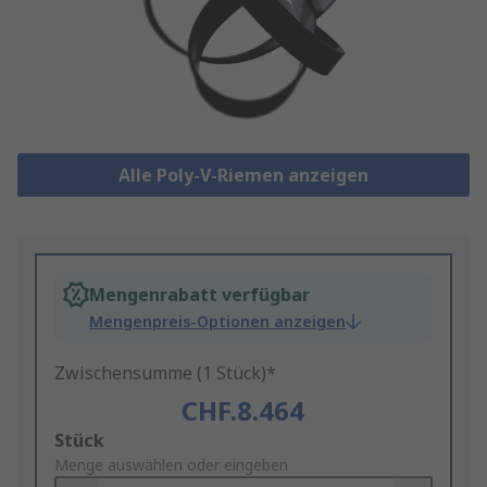
Alle Poly-V-Riemen anzeigen
Mengenrabatt verfügbar
Mengenpreis-Optionen anzeigen
Zwischensumme (1 Stück)*
CHF.8.464
Add
Stück
to
Menge auswählen oder eingeben