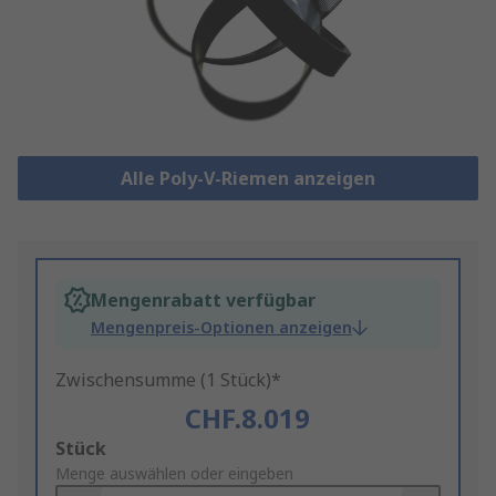
Alle Poly-V-Riemen anzeigen
Mengenrabatt verfügbar
Mengenpreis-Optionen anzeigen
Zwischensumme (1 Stück)*
CHF.8.019
Add
Stück
to
Menge auswählen oder eingeben