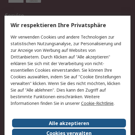
Service
Wir respektieren Ihre Privatsphäre
Value Added Services
Lieferlösungen
Rücksendungen
Kontakt
Wir verwenden Cookies und andere Technologien zur
Hilfe
statistischen Nutzungsanalyse, zur Personalisierung und
zur Anzeige von Werbung auf Websites von
Drittanbietern. Durch Klicken auf "Alle akzeptieren"
Rechtliches
erklären Sie sich mit der Verarbeitung von nicht-
AGB
Datenschutz
essentiellen Cookies einverstanden. Sie können Ihre
Cookies auswählen, indem Sie auf "Cookie Einstellungen
Cookie-Richtlinie
Zahlungsbedingungen
verwalten" klicken. Wenn Sie dies nicht möchten, klicken
Copyright/Impressum
Sie auf "Alle ablehnen". Dies kann den Zugriff auf
bestimmte Funktionen einschränken. Weitere
Über RS
Informationen finden Sie in unserer
Cookie-Richtlinie
.
Unternehmen
RS weltweit
Karriere bei RS
Nachhaltigkeit
Alle akzeptieren
Qualität/Umwelt/Zertifikate
Presse-Center
Cookies verwalten