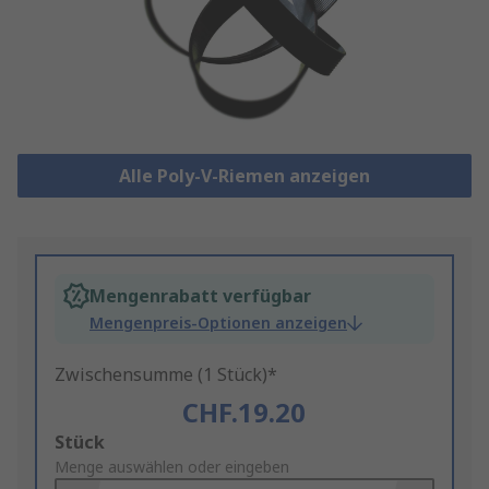
Alle Poly-V-Riemen anzeigen
Mengenrabatt verfügbar
Mengenpreis-Optionen anzeigen
Zwischensumme (1 Stück)*
CHF.19.20
Add
Stück
to
Menge auswählen oder eingeben