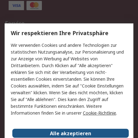
Service
Wir respektieren Ihre Privatsphäre
Value Added Services
Lieferlösungen
Rücksendungen
Kontakt
Wir verwenden Cookies und andere Technologien zur
Hilfe
statistischen Nutzungsanalyse, zur Personalisierung und
zur Anzeige von Werbung auf Websites von
Drittanbietern. Durch Klicken auf "Alle akzeptieren"
Rechtliches
erklären Sie sich mit der Verarbeitung von nicht-
AGB
Datenschutz
essentiellen Cookies einverstanden. Sie können Ihre
Cookies auswählen, indem Sie auf "Cookie Einstellungen
Cookie-Richtlinie
Zahlungsbedingungen
verwalten" klicken. Wenn Sie dies nicht möchten, klicken
Copyright/Impressum
Sie auf "Alle ablehnen". Dies kann den Zugriff auf
bestimmte Funktionen einschränken. Weitere
Über RS
Informationen finden Sie in unserer
Cookie-Richtlinie
.
Unternehmen
RS weltweit
Karriere bei RS
Nachhaltigkeit
Alle akzeptieren