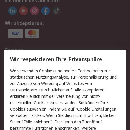
Sie finden uns auch auf:
Wir akzeptieren:
Service
Wir respektieren Ihre Privatsphäre
Value Added Services
Lieferlösungen
Rücksendungen
Kontakt
Wir verwenden Cookies und andere Technologien zur
Hilfe
statistischen Nutzungsanalyse, zur Personalisierung und
zur Anzeige von Werbung auf Websites von
Drittanbietern. Durch Klicken auf "Alle akzeptieren"
Rechtliches
erklären Sie sich mit der Verarbeitung von nicht-
AGB
Datenschutz
essentiellen Cookies einverstanden. Sie können Ihre
Cookies auswählen, indem Sie auf "Cookie Einstellungen
Cookie-Richtlinie
Zahlungsbedingungen
verwalten" klicken. Wenn Sie dies nicht möchten, klicken
Copyright/Impressum
Sie auf "Alle ablehnen". Dies kann den Zugriff auf
bestimmte Funktionen einschränken. Weitere