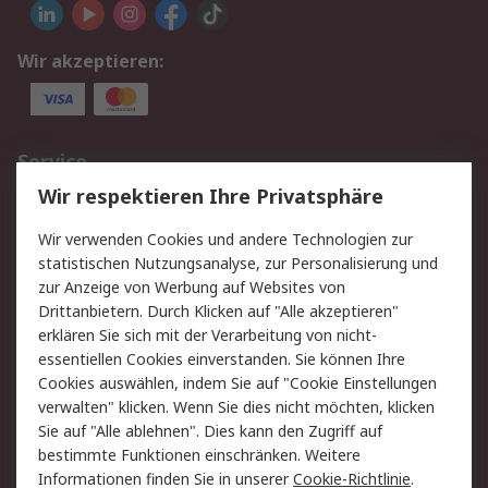
Wir akzeptieren:
Service
Wir respektieren Ihre Privatsphäre
Value Added Services
Lieferlösungen
Rücksendungen
Kontakt
Wir verwenden Cookies und andere Technologien zur
Hilfe
statistischen Nutzungsanalyse, zur Personalisierung und
zur Anzeige von Werbung auf Websites von
Drittanbietern. Durch Klicken auf "Alle akzeptieren"
Rechtliches
erklären Sie sich mit der Verarbeitung von nicht-
AGB
Datenschutz
essentiellen Cookies einverstanden. Sie können Ihre
Cookies auswählen, indem Sie auf "Cookie Einstellungen
Cookie-Richtlinie
Zahlungsbedingungen
verwalten" klicken. Wenn Sie dies nicht möchten, klicken
Copyright/Impressum
Sie auf "Alle ablehnen". Dies kann den Zugriff auf
bestimmte Funktionen einschränken. Weitere
Über RS
Informationen finden Sie in unserer
Cookie-Richtlinie
.