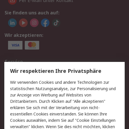
Per E-Mail unter Kontakt
Sie finden uns auch auf:
Wir akzeptieren:
Service
Wir respektieren Ihre Privatsphäre
Value Added Services
Lieferlösungen
Rücksendungen
Kontakt
Wir verwenden Cookies und andere Technologien zur
Hilfe
statistischen Nutzungsanalyse, zur Personalisierung und
zur Anzeige von Werbung auf Websites von
Drittanbietern. Durch Klicken auf "Alle akzeptieren"
Rechtliches
erklären Sie sich mit der Verarbeitung von nicht-
AGB
Datenschutz
essentiellen Cookies einverstanden. Sie können Ihre
Cookies auswählen, indem Sie auf "Cookie Einstellungen
Cookie-Richtlinie
Zahlungsbedingungen
verwalten" klicken. Wenn Sie dies nicht möchten, klicken