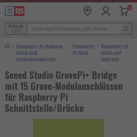
0
Teile-Nr.
/
Raspberry Pi, Arduino,
/
Raspberry
/
Raspberry Pi
ROCK und
Pi Shop
HATs und
Entwicklungstools
Add-ons
Seeed Studio GrovePi+ Bridge
mit 15 Grove-Modulanschlüssen
für Raspberry Pi
Schnittstelle/Brücke