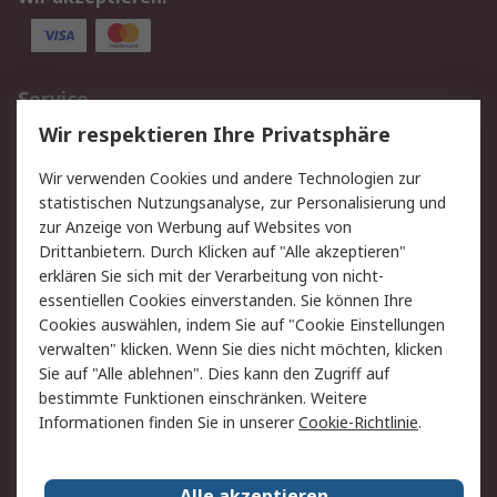
Service
Wir respektieren Ihre Privatsphäre
Value Added Services
Lieferlösungen
Rücksendungen
Kontakt
Wir verwenden Cookies und andere Technologien zur
Hilfe
statistischen Nutzungsanalyse, zur Personalisierung und
zur Anzeige von Werbung auf Websites von
Drittanbietern. Durch Klicken auf "Alle akzeptieren"
Rechtliches
erklären Sie sich mit der Verarbeitung von nicht-
AGB
Datenschutz
essentiellen Cookies einverstanden. Sie können Ihre
Cookies auswählen, indem Sie auf "Cookie Einstellungen
Cookie-Richtlinie
Zahlungsbedingungen
verwalten" klicken. Wenn Sie dies nicht möchten, klicken
Copyright/Impressum
Sie auf "Alle ablehnen". Dies kann den Zugriff auf
bestimmte Funktionen einschränken. Weitere
Über RS
Informationen finden Sie in unserer
Cookie-Richtlinie
.
Unternehmen
RS weltweit
Karriere bei RS
Nachhaltigkeit
Alle akzeptieren