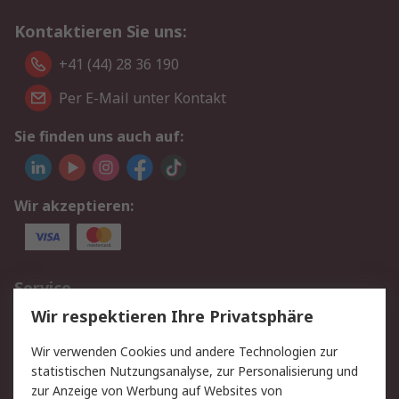
Kontaktieren Sie uns:
+41 (44) 28 36 190
Per E-Mail unter Kontakt
Sie finden uns auch auf:
Wir akzeptieren:
Service
Wir respektieren Ihre Privatsphäre
Value Added Services
Lieferlösungen
Rücksendungen
Kontakt
Wir verwenden Cookies und andere Technologien zur
Hilfe
statistischen Nutzungsanalyse, zur Personalisierung und
zur Anzeige von Werbung auf Websites von