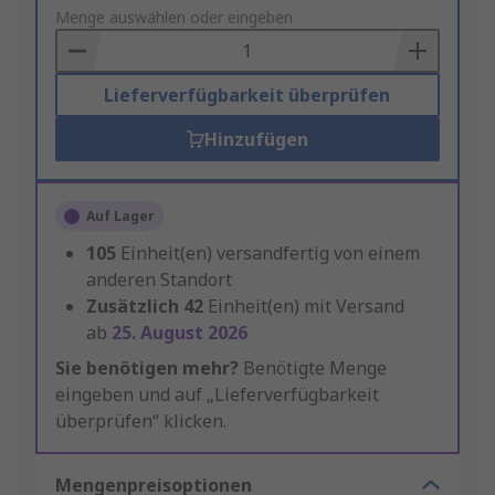
to
Menge auswählen oder eingeben
Basket
Lieferverfügbarkeit überprüfen
Hinzufügen
Auf Lager
105
Einheit(en) versandfertig von einem
anderen Standort
Zusätzlich
42
Einheit(en) mit Versand
ab
25. August 2026
Sie benötigen mehr?
Benötigte Menge
eingeben und auf „Lieferverfügbarkeit
überprüfen“ klicken.
Mengenpreisoptionen