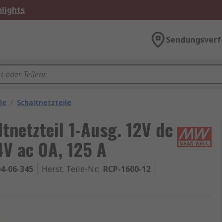
lights
Sendungsverf
le
/
Schaltnetzteile
netzteil 1-Ausg. 12V dc
V ac 0A, 125 A
4-06-345
Herst. Teile-Nr.
:
RCP-1600-12