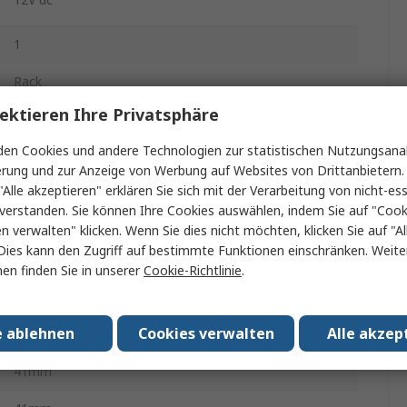
1
Rack
ektieren Ihre Privatsphäre
1500W
en Cookies und andere Technologien zur statistischen Nutzungsanal
-30°C
erung und zur Anzeige von Werbung auf Websites von Drittanbietern.
"Alle akzeptieren" erklären Sie sich mit der Verarbeitung von nicht-ess
125A
verstanden. Sie können Ihre Cookies auswählen, indem Sie auf "Cook
en verwalten" klicken. Wenn Sie dies nicht möchten, klicken Sie auf "Al
Dies kann den Zugriff auf bestimmte Funktionen einschränken. Weite
70°C
en finden Sie in unserer
Cookie-Richtlinie
.
1.9kg
e ablehnen
Cookies verwalten
Alle akzep
85mm
41mm