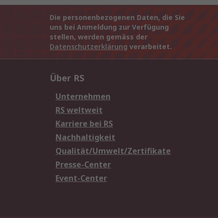
Die personenbezogenen Daten, die Sie
uns bei Anmeldung zur Verfügung
stellen, werden gemäss der
Datenschutzerklärung
verarbeitet.
Über RS
Unternehmen
RS weltweit
Karriere bei RS
Nachhaltigkeit
Qualität/Umwelt/Zertifikate
Presse-Center
Event-Center