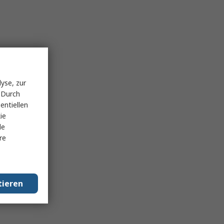
yse, zur
 Durch
entiellen
ie
le
re
tieren