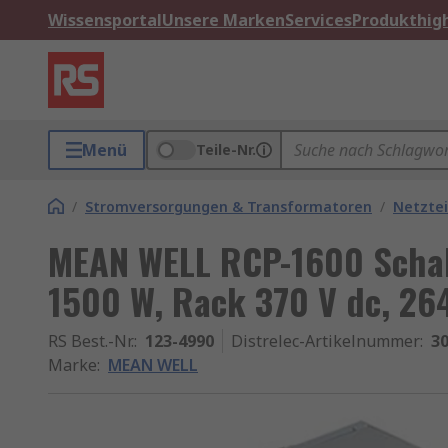
Wissensportal
Unsere Marken
Services
Produkthigh
Menü
Teile-Nr.
/
Stromversorgungen & Transformatoren
/
Netztei
MEAN WELL RCP-1600 Schalt
1500 W, Rack 370 V dc, 264
RS Best.-Nr.
:
123-4990
Distrelec-Artikelnummer
:
30
Marke
:
MEAN WELL