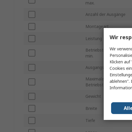
max.
Anzahl der Ausgänge
Montageart
Wir resp
Leistung
Wir verwend
Betriebstemperatur
Personalisi
min.
Klicken auf 
Ausgangsstrom
Cookies ein
Einstellung
Maximale
ablehnen". 
Betriebstemperatur
Information
Gewicht
All
Breite
Tiefe