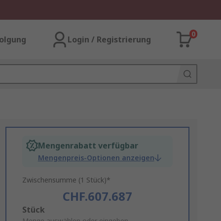
0
olgung
Login / Registrierung
Mengenrabatt verfügbar
Mengenpreis-Optionen anzeigen
Zwischensumme (1 Stück)*
CHF.607.687
Add
Stück
Menge auswählen oder eingeben