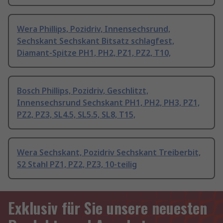
Wera Phillips, Pozidriv, Innensechsrund,
Sechskant Sechskant Bitsatz schlagfest,
Diamant-Spitze PH1, PH2, PZ1, PZ2, T10,
Bosch Phillips, Pozidriv, Geschlitzt,
Innensechsrund Sechskant PH1, PH2, PH3, PZ1,
PZ2, PZ3, SL4.5, SL5.5, SL8, T15,
Wera Sechskant, Pozidriv Sechskant Treiberbit,
S2 Stahl PZ1, PZ2, PZ3, 10-teilig
Exklusiv für Sie unsere neuesten