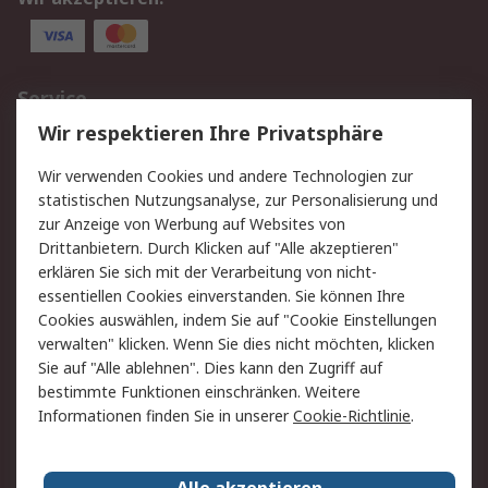
Service
Wir respektieren Ihre Privatsphäre
Value Added Services
Lieferlösungen
Rücksendungen
Kontakt
Wir verwenden Cookies und andere Technologien zur
Hilfe
statistischen Nutzungsanalyse, zur Personalisierung und
zur Anzeige von Werbung auf Websites von
Drittanbietern. Durch Klicken auf "Alle akzeptieren"
Rechtliches
erklären Sie sich mit der Verarbeitung von nicht-
AGB
Datenschutz
essentiellen Cookies einverstanden. Sie können Ihre
Cookies auswählen, indem Sie auf "Cookie Einstellungen
Cookie-Richtlinie
Zahlungsbedingungen
verwalten" klicken. Wenn Sie dies nicht möchten, klicken
Copyright/Impressum
Sie auf "Alle ablehnen". Dies kann den Zugriff auf
bestimmte Funktionen einschränken. Weitere
Über RS
Informationen finden Sie in unserer
Cookie-Richtlinie
.
Unternehmen
RS weltweit
Karriere bei RS
Nachhaltigkeit
Alle akzeptieren