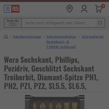
0
Teile-Nr.
/
Handwerkzeuge
/
Schraubendreher,
/
Schraubendrehe
Sechskant- &
TORX®-Schlüssel
Wera Sechskant, Phillips,
Pozidriv, Geschlitzt Sechskant
Treiberbit, Diamant-Spitze PH1,
PH2, PZ1, PZ2, SL5.5, SL6.5,