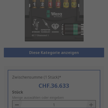
Diese Kategorie anzeigen
Zwischensumme (1 Stück)*
CHF.36.633
Add
Stück
to
Menge auswählen oder eingeben
Basket