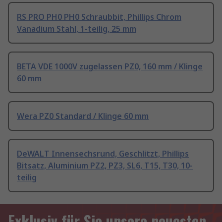
RS PRO PH0 PH0 Schraubbit, Phillips Chrom
Vanadium Stahl, 1-teilig, 25 mm
BETA VDE 1000V zugelassen PZ0, 160 mm / Klinge
60 mm
Wera PZ0 Standard / Klinge 60 mm
DeWALT Innensechsrund, Geschlitzt, Phillips
Bitsatz, Aluminium PZ2, PZ3, SL6, T15, T30, 10-
teilig
Exklusiv für Sie unsere neuesten