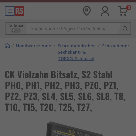
0
Teile-Nr.
/
Handwerkzeuge
/
Schraubendreher,
/
Schraubendrehe
Sechskant- &
TORX®-Schlüssel
CK Vielzahn Bitsatz, S2 Stahl
PH0, PH1, PH2, PH3, PZ0, PZ1,
PZ2, PZ3, SL4, SL5, SL6, SL8, T8,
T10, T15, T20, T25, T27,