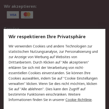
Wir akzeptieren:
Service
Wir respektieren Ihre Privatsphäre
Value Added Services
Lieferlösungen
Rücksendungen
Kontakt
Wir verwenden Cookies und andere Technologien zur
Hilfe
statistischen Nutzungsanalyse, zur Personalisierung und
zur Anzeige von Werbung auf Websites von
Drittanbietern. Durch Klicken auf "Alle akzeptieren"
Rechtliches
erklären Sie sich mit der Verarbeitung von nicht-
AGB
Datenschutz
essentiellen Cookies einverstanden. Sie können Ihre
Cookies auswählen, indem Sie auf "Cookie Einstellungen
Cookie-Richtlinie
Zahlungsbedingungen
verwalten" klicken. Wenn Sie dies nicht möchten, klicken
Copyright/Impressum
Sie auf "Alle ablehnen". Dies kann den Zugriff auf
bestimmte Funktionen einschränken. Weitere
Über RS
Informationen finden Sie in unserer
Cookie-Richtlinie
.
Unternehmen
RS weltweit