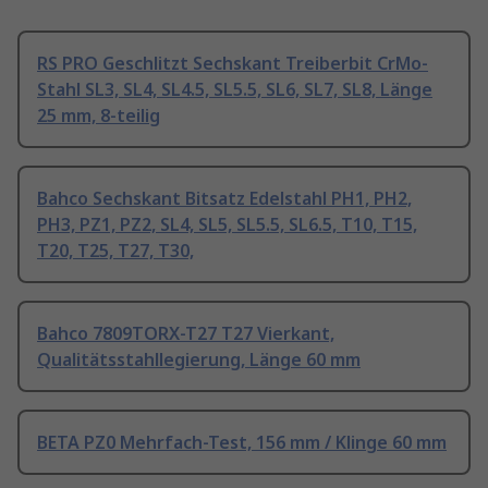
RS PRO Geschlitzt Sechskant Treiberbit CrMo-
Stahl SL3, SL4, SL4.5, SL5.5, SL6, SL7, SL8, Länge
25 mm, 8-teilig
Bahco Sechskant Bitsatz Edelstahl PH1, PH2,
PH3, PZ1, PZ2, SL4, SL5, SL5.5, SL6.5, T10, T15,
T20, T25, T27, T30,
Bahco 7809TORX-T27 T27 Vierkant,
Qualitätsstahllegierung, Länge 60 mm
BETA PZ0 Mehrfach-Test, 156 mm / Klinge 60 mm