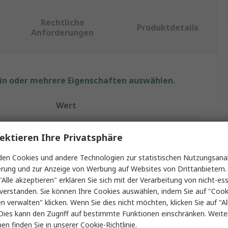
Rechtliche
Produktdetails
Anforderungen
ein oder mehrere Eigenschaften auswählen.
Wert
JSP
ektieren Ihre Privatsphäre
Schwarz
en Cookies und andere Technologien zur statistischen Nutzungsanal
erung und zur Anzeige von Werbung auf Websites von Drittanbietern.
Über Spezifikation
"Alle akzeptieren" erklären Sie sich mit der Verarbeitung von nicht-ess
ale
Anti-Nebel, Kratzresistent, UV Schutz
verstanden. Sie können Ihre Cookies auswählen, indem Sie auf "Cook
en verwalten" klicken. Wenn Sie dies nicht möchten, klicken Sie auf "Al
EN 170 + EN 166
Dies kann den Zugriff auf bestimmte Funktionen einschränken. Weite
en finden Sie in unserer
Cookie-Richtlinie
.