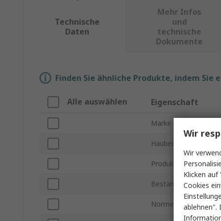
Mehr Infos
Technische
und
Daten
technische
Dokumente
Finden Sie ähnliche Produkte, indem Sie 
Alle auswählen
Eigenschaft
Marke
Wir resp
Haubenfarbe
Wir verwend
Personalisi
Produkt Typ
Klicken auf 
Beständigkeitsmerkm
Cookies ein
Einstellung
Normen/Zulassungen
ablehnen". 
Information