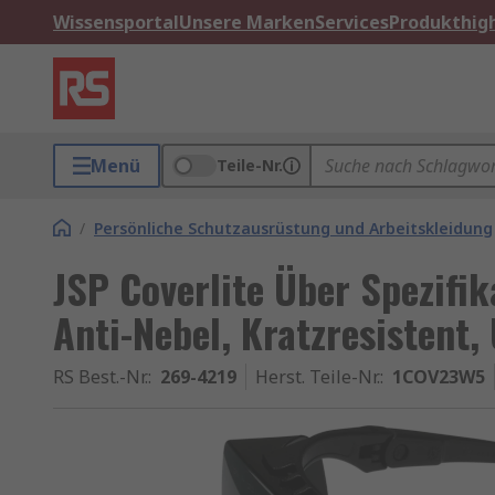
Wissensportal
Unsere Marken
Services
Produkthigh
Menü
Teile-Nr.
/
Persönliche Schutzausrüstung und Arbeitskleidung
JSP Coverlite Über Spezifi
Anti-Nebel, Kratzresistent,
RS Best.-Nr.
:
269-4219
Herst. Teile-Nr.
:
1COV23W5