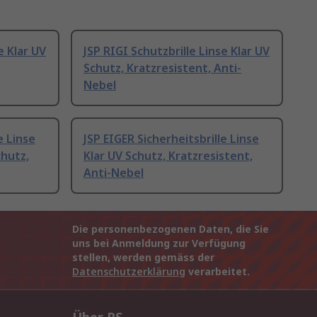
e Klar UV
JSP RIGI Schutzbrille Linse Klar UV
Schutz, Kratzresistent, Anti-
Nebel
e Linse
JSP EIGER Sicherheitsbrille Linse
chutz,
Klar UV Schutz, Kratzresistent,
Anti-Nebel
Die personenbezogenen Daten, die Sie
uns bei Anmeldung zur Verfügung
stellen, werden gemäss der
Datenschutzerklärung
verarbeitet.