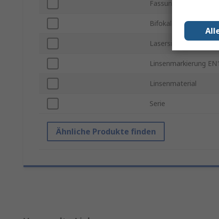
Fassungsstil
Bifokale Linse
All
Lasersicher gemäß E
Linsenmarkierung EN
Linsenmaterial
Serie
Ähnliche Produkte finden