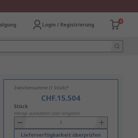
0
olgung
Login / Registrierung
Zwischensumme (1 Stück)*
CHF.15.504
Add
Stück
to
Menge auswählen oder eingeben
Basket
Lieferverfügbarkeit überprüfen