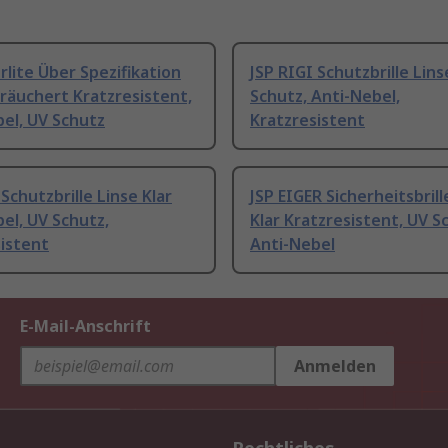
rlite Über Spezifikation
JSP RIGI Schutzbrille Lins
räuchert Kratzresistent,
Schutz, Anti-Nebel,
el, UV Schutz
Kratzresistent
 Schutzbrille Linse Klar
JSP EIGER Sicherheitsbrill
el, UV Schutz,
Klar Kratzresistent, UV S
istent
Anti-Nebel
E-Mail-Anschrift
Anmelden