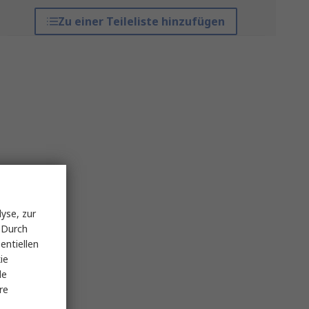
Zu einer Teileliste hinzufügen
yse, zur
 Durch
entiellen
ie
le
re