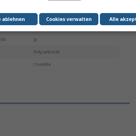
Überbrille
Nein
e ablehnen
Cookies verwalten
Alle akzep
N207/208
Nein
166
Ja
Polycarbonat
Coverlite