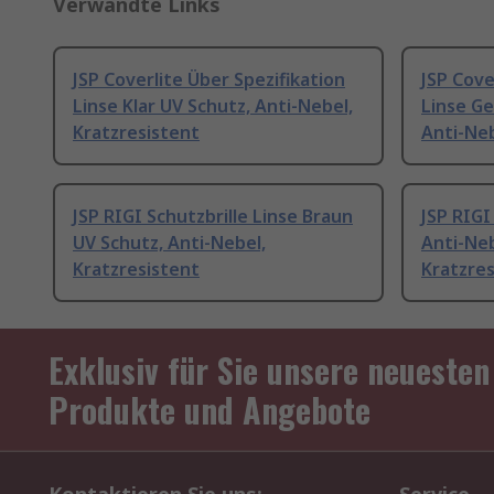
Verwandte Links
JSP Coverlite Über Spezifikation
JSP Cove
Linse Klar UV Schutz, Anti-Nebel,
Linse Ge
Kratzresistent
Anti-Neb
JSP RIGI Schutzbrille Linse Braun
JSP RIGI
UV Schutz, Anti-Nebel,
Anti-Neb
Kratzresistent
Kratzres
Exklusiv für Sie unsere neuesten
Produkte und Angebote