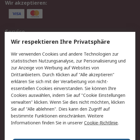
Wir akzeptieren:
Service
Wir respektieren Ihre Privatsphäre
Value Added Services
Lieferlösungen
Rücksendungen
Kontakt
Wir verwenden Cookies und andere Technologien zur
Hilfe
statistischen Nutzungsanalyse, zur Personalisierung und
zur Anzeige von Werbung auf Websites von
Drittanbietern. Durch Klicken auf "Alle akzeptieren"
Rechtliches
erklären Sie sich mit der Verarbeitung von nicht-
AGB
Datenschutz
essentiellen Cookies einverstanden. Sie können Ihre
Cookies auswählen, indem Sie auf "Cookie Einstellungen
Cookie-Richtlinie
Zahlungsbedingungen
verwalten" klicken. Wenn Sie dies nicht möchten, klicken
Copyright/Impressum
Sie auf "Alle ablehnen". Dies kann den Zugriff auf
bestimmte Funktionen einschränken. Weitere
Über RS
Informationen finden Sie in unserer
Cookie-Richtlinie
.
Unternehmen
RS weltweit