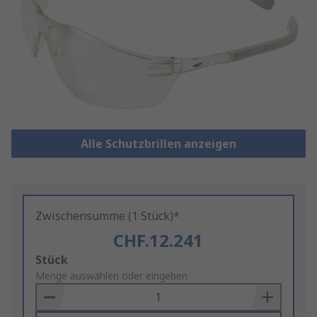
Alle Schutzbrillen anzeigen
Zwischensumme (1 Stück)*
CHF.12.241
Add
Stück
to
Menge auswählen oder eingeben
Basket