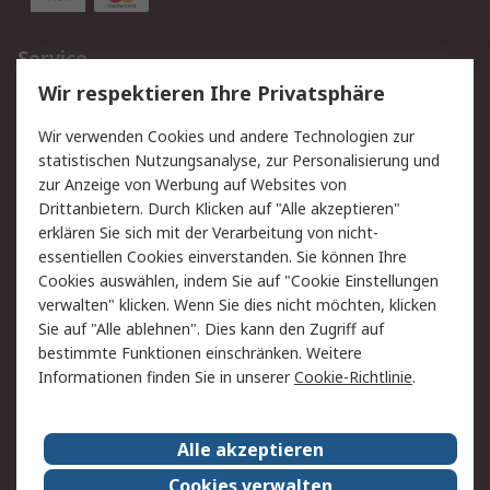
Service
Wir respektieren Ihre Privatsphäre
Value Added Services
Lieferlösungen
Rücksendungen
Kontakt
Wir verwenden Cookies und andere Technologien zur
Hilfe
statistischen Nutzungsanalyse, zur Personalisierung und
zur Anzeige von Werbung auf Websites von
Drittanbietern. Durch Klicken auf "Alle akzeptieren"
Rechtliches
erklären Sie sich mit der Verarbeitung von nicht-
AGB
Datenschutz
essentiellen Cookies einverstanden. Sie können Ihre
Cookies auswählen, indem Sie auf "Cookie Einstellungen
Cookie-Richtlinie
Zahlungsbedingungen
verwalten" klicken. Wenn Sie dies nicht möchten, klicken
Copyright/Impressum
Sie auf "Alle ablehnen". Dies kann den Zugriff auf
bestimmte Funktionen einschränken. Weitere
Über RS
Informationen finden Sie in unserer
Cookie-Richtlinie
.
Unternehmen
RS weltweit
Karriere bei RS
Nachhaltigkeit
Alle akzeptieren
Qualität/Umwelt/Zertifikate
Presse-Center
Cookies verwalten