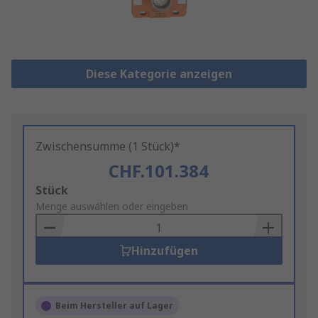
Diese Kategorie anzeigen
Zwischensumme (1 Stück)*
CHF.101.384
Add
Stück
to
Menge auswählen oder eingeben
Basket
Hinzufügen
Beim Hersteller auf Lager