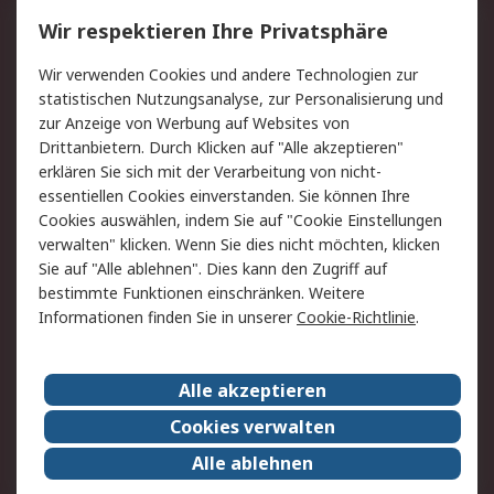
Wir respektieren Ihre Privatsphäre
Value Added Services
Lieferlösungen
Rücksendungen
Kontakt
Wir verwenden Cookies und andere Technologien zur
Hilfe
statistischen Nutzungsanalyse, zur Personalisierung und
zur Anzeige von Werbung auf Websites von
Drittanbietern. Durch Klicken auf "Alle akzeptieren"
Rechtliches
erklären Sie sich mit der Verarbeitung von nicht-
AGB
Datenschutz
essentiellen Cookies einverstanden. Sie können Ihre
Cookies auswählen, indem Sie auf "Cookie Einstellungen
Cookie-Richtlinie
Zahlungsbedingungen
verwalten" klicken. Wenn Sie dies nicht möchten, klicken
Copyright/Impressum
Sie auf "Alle ablehnen". Dies kann den Zugriff auf
bestimmte Funktionen einschränken. Weitere
Über RS
Informationen finden Sie in unserer
Cookie-Richtlinie
.
Unternehmen
RS weltweit
Karriere bei RS
Nachhaltigkeit
Alle akzeptieren
Qualität/Umwelt/Zertifikate
Presse-Center
Cookies verwalten
Event-Center
Alle ablehnen