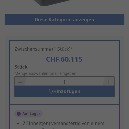
Diese Kategorie anzeigen
Zwischensumme (1 Stück)*
CHF.60.115
Add
Stück
to
Menge auswählen oder eingeben
Basket
Hinzufügen
Auf Lager
7
Einheit(en) versandfertig von einem