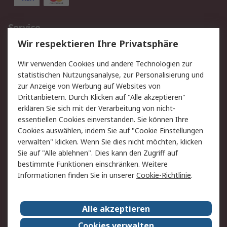
Service
Wir respektieren Ihre Privatsphäre
Value Added Services
Lieferlösungen
Rücksendungen
Kontakt
Wir verwenden Cookies und andere Technologien zur
Hilfe
statistischen Nutzungsanalyse, zur Personalisierung und
zur Anzeige von Werbung auf Websites von
Drittanbietern. Durch Klicken auf "Alle akzeptieren"
Rechtliches
erklären Sie sich mit der Verarbeitung von nicht-
AGB
Datenschutz
essentiellen Cookies einverstanden. Sie können Ihre
Cookies auswählen, indem Sie auf "Cookie Einstellungen
Cookie-Richtlinie
Zahlungsbedingungen
verwalten" klicken. Wenn Sie dies nicht möchten, klicken
Copyright/Impressum
Sie auf "Alle ablehnen". Dies kann den Zugriff auf
bestimmte Funktionen einschränken. Weitere
Über RS
Informationen finden Sie in unserer
Cookie-Richtlinie
.
Unternehmen
RS weltweit
Karriere bei RS
Nachhaltigkeit
Alle akzeptieren
Qualität/Umwelt/Zertifikate
Presse-Center
Cookies verwalten